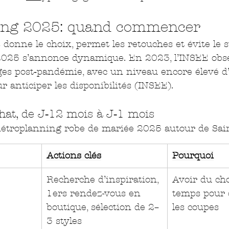
ing 2025: quand commencer
donne le choix, permet les retouches et évite le s
 2025 s’annonce dynamique. En 2023, l’INSEE obs
ges post‑pandémie, avec un niveau encore élevé d
ur anticiper les disponibilités (INSEE).
hat, de J‑12 mois à J‑1 mois
 Rétroplanning robe de mariée 2025 autour de Sai
Actions clés
Pourquoi
Recherche d’inspiration, 
Avoir du cho
1ers rendez-vous en 
temps pour 
boutique, sélection de 2–
les coupes
3 styles