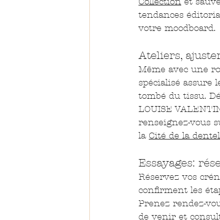
Collection
 et sauv
tendances éditoria
votre moodboard.
Ateliers, ajust
Même avec une robe
spécialisé assure l
tombé du tissu. Dé
LOUISE VALENTIN
renseignez-vous su
la 
Cité de la dente
Essayages: rés
Réservez vos crén
confirment les étap
Prenez rendez-vous
de venir et consult