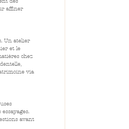
ent des 
ur affiner 
. Un atelier 
ier et le 
matières chez 
dentelle, 
atrimoine via 
euses 
s essayages. 
estions avant 