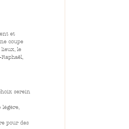
ent et 
une coupe 
lieux, le 
‑Raphaël, 
hoix serein 
 légère, 
e pour des 