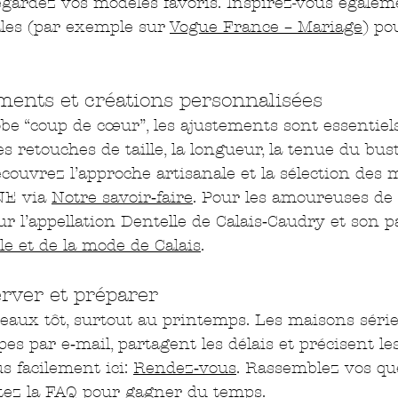
egardez vos modèles favoris. Inspirez-vous égalem
les (par exemple sur 
Vogue France – Mariage
) po
ements et créations personnalisées
 “coup de cœur”, les ajustements sont essentiels
es retouches de taille, la longueur, la tenue du bust
couvrez l’approche artisanale et la sélection des 
E via 
Notre savoir‑faire
. Pour les amoureuses de 
r l’appellation Dentelle de Calais‑Caudry et son p
lle et de la mode de Calais
.
erver et préparer
eaux tôt, surtout au printemps. Les maisons séri
es par e‑mail, partagent les délais et précisent le
 facilement ici: 
Rendez‑vous
. Rassemblez vos qu
ez la 
FAQ
 pour gagner du temps.