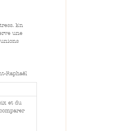
tress. En 
erve une 
’unions 
nt‑Raphaël
ix et du 
comparer 