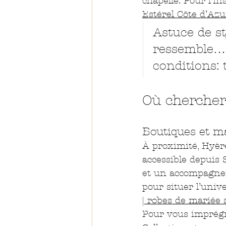
chapelle. Pour l’in
Estérel Côte d’Az
Astuce de st
ressemble… e
conditions: 
Où chercher
Boutiques et ma
À proximité, Hyèr
accessible depuis 
et un accompagnem
pour situer l’unive
| robes de mariée
Pour vous imprégn