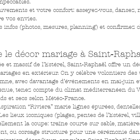
mpeccables.
uvements et votre confort: asseyez-vous, dansez,
re vos envies.
s infos (photos, mesures, planning) et confirmez 
le décor mariage à Saint‑Rapha
 et massif de l’Estérel, Saint‑Raphaël offre un déc
ariages en extérieur. On y célèbre volontiers des
omne, avec davantage d’événements en mai‑juin e
tenue, tenez compte du climat méditerranéen du Va
ds et secs selon Météo‑France.
spiration “Riviera” marie lignes épurées, dentelles
es lieux iconiques (plages, pentes de l’Estérel, vill
llement la coupe: traîne courte sur sable, matières
ent, ou corsage structuré pour une cérémonie dan