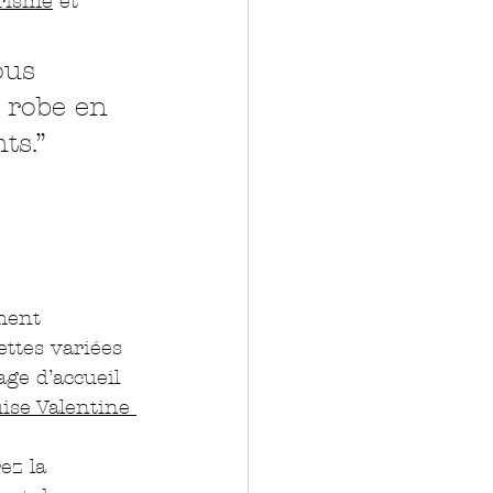
risme
 et 
ous 
 robe en 
ts.”
ment 
ttes variées 
e d’accueil 
ise Valentine 
ez la 