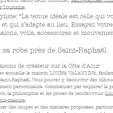
spiration décor/lieux, consultez 
Saint‑Raphaël Tou
ur Tourisme
.
yliste: “La tenue idéale est celle qui v
t qui s’adapte au lieu. Essayez votre
talons, voile, accessoires et mouvemen
 sa robe près de Saint‑Raphaël
isons de créateur sur la Côte d’Azur
es accueille la maison LOUISE VALENTINE, facile
Saint‑Raphaël. Vous pouvez y découvrir des silhoue
ent personnalisé. Commencez par explorer la pag
rs, la philosophie et les prises de rendez-vous: 
Lou
 sur‑mesure
.
er des coupes et des matières proposées, parcour