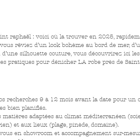
nt raphaël : voici où la trouver en 2025, rapidem
vous rêviez d’un look bohème au bord de mer, d’
d’une silhouette couture, vous découvrirez ici les 
es pratiques pour dénicher LA robe près de Saint
 recherches 9 à 12 mois avant la date pour un c
es bien planifiés.
s matières adaptées au climat méditerranéen (soie
rien) et aux lieux (plage, pinède, domaine).
-vous en showroom et accompagnement sur-mesur