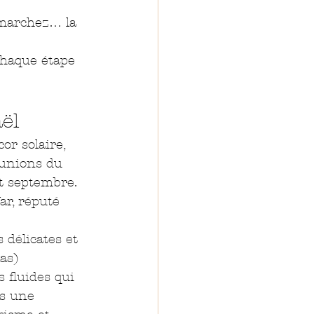
 marchez… la 
chaque étape 
ël
or solaire, 
 unions du 
t septembre. 
r, réputé 
 délicates et 
as) 
 fluides qui 
s une 