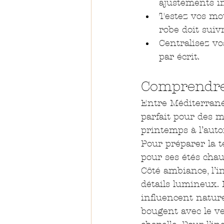
ajustements i
Testez vos mo
robe doit suiv
Centralisez vo
par écrit.
Comprendre 
Entre Méditerranée
parfait pour des m
printemps à l’aut
Pour préparer la 
pour ses étés chau
Côté ambiance, l’in
détails lumineux. L
influencent nature
bougent avec le v