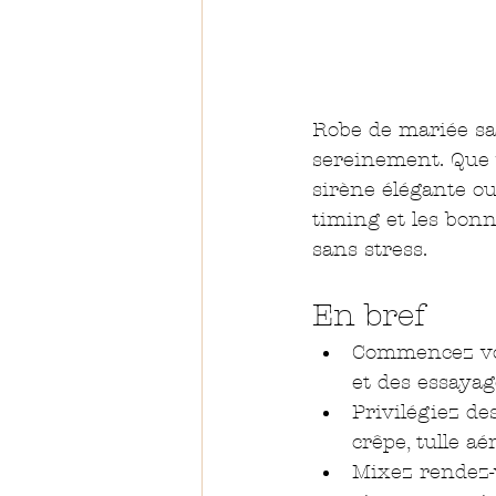
Robe de mariée sai
sereinement. Que 
sirène élégante ou 
timing et les bonn
sans stress.
En bref
Commencez vos
et des essayag
Privilégiez de
crêpe, tulle aé
Mixez rendez