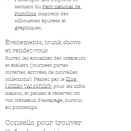
sentiers du 
Parc national de 
Port-Cros
 inspirent des 
silhouettes épurées et 
graphiques.
Événements, trunk shows 
et rendez-vous
Suivez les actualités des créateurs 
et ateliers (journées portes 
ouvertes, arrivées de nouvelles 
collections). Passez par le 
Blog 
LOUISE VALENTINE
 pour les infos 
maison, et pensez à réserver tôt 
vos créneaux d’essayage, surtout 
au printemps.
Conseils pour trouver 