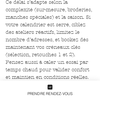
Ce délai s’adapte selon la 
complexité (sur-mesure, broderies, 
manches spéciales) et la saison. Si 
votre calendrier est serré, ciblez 
des ateliers réactifs, limitez le 
nombre d’adresses, et bookez dès 
maintenant vos créneaux clés 
(sélection, retouches 1 et 2). 
Pensez aussi à caler un essai par 
temps chaud pour valider confort 
et maintien en conditions réelles.
Comment choisir une robe 
PRENDRE RENDEZ-VOUS
adaptée au climat du Var 
(chaleur, vent, bord de mer) 
?
Privilégiez des matières 
respirantes (crêpe, mousseline, 