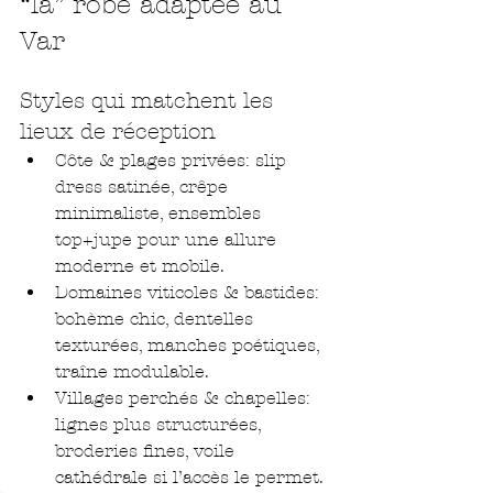
“la” robe adaptée au 
Var
Styles qui matchent les 
lieux de réception
Côte & plages privées: slip 
dress satinée, crêpe 
minimaliste, ensembles 
top+jupe pour une allure 
moderne et mobile.
Domaines viticoles & bastides: 
bohème chic, dentelles 
texturées, manches poétiques, 
traîne modulable.
Villages perchés & chapelles: 
lignes plus structurées, 
broderies fines, voile 
cathédrale si l’accès le permet.