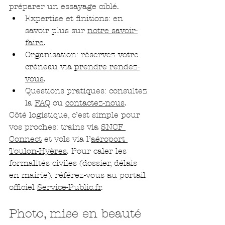
préparer un essayage ciblé.
Expertise et finitions: en 
savoir plus sur 
notre savoir-
faire
.
Organisation: réservez votre 
créneau via 
prendre rendez-
vous
.
Questions pratiques: consultez 
la 
FAQ
 ou 
contactez-nous
.
Côté logistique, c’est simple pour 
vos proches: trains via 
SNCF 
Connect
 et vols via l’
aéroport 
Toulon-Hyères
. Pour caler les 
formalités civiles (dossier, délais 
en mairie), référez-vous au portail 
officiel 
Service-Public.fr
.
Photo, mise en beauté 