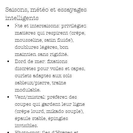
Saisons, météo et essayages 
intelligents
Été et intersaisons: privilégiez 
matières qui respirent (crêpe, 
mousseline, satin fluide), 
doublures légères, bon 
maintien sans rigidité.
Bord de mer: fixations 
discrètes pour voiles et capes, 
ourlets adaptés aux sols 
sableux/pierre, traîne 
modulable.
Vent/mistral: préférez des 
coupes qui gardent leur ligne 
(crêpe lourd, mikado souple), 
épaule stable, épingles 
invisibles.
Photo-spot: îles d’Hyères et 