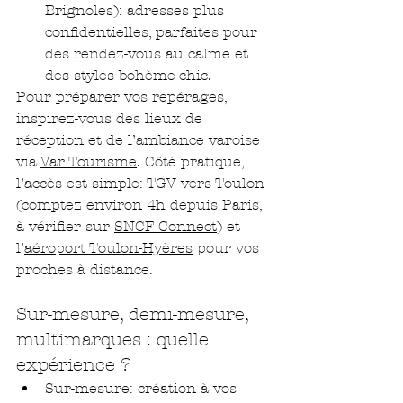
Brignoles): adresses plus 
confidentielles, parfaites pour 
des rendez-vous au calme et 
des styles bohème-chic.
Pour préparer vos repérages, 
inspirez-vous des lieux de 
réception et de l’ambiance varoise 
via 
Var Tourisme
. Côté pratique, 
l’accès est simple: TGV vers Toulon 
(comptez environ 4h depuis Paris, 
à vérifier sur 
SNCF Connect
) et 
l’
aéroport Toulon-Hyères
 pour vos 
proches à distance.
Sur-mesure, demi-mesure, 
multimarques : quelle 
expérience ?
Sur-mesure: création à vos 