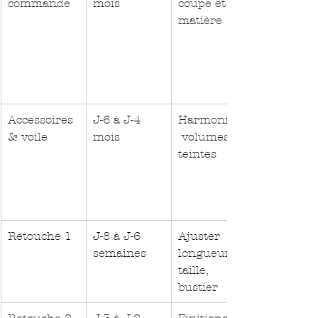
commande
mois
coupe et 
matière
Accessoires 
J-6 à J-4 
Harmoniser
& voile
mois
 volumes et 
teintes
Retouche 1
J-8 à J-6 
Ajuster 
semaines
longueur, 
taille, 
bustier