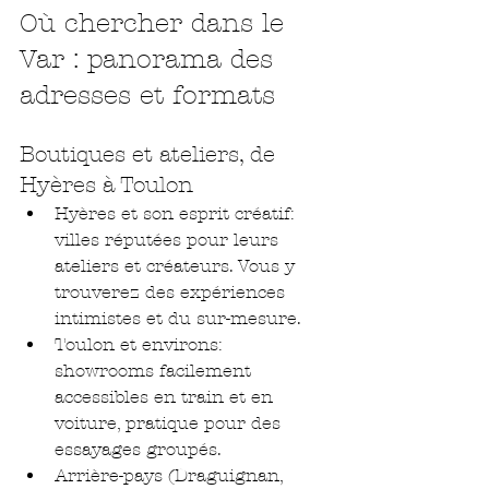
Où chercher dans le 
Var : panorama des 
adresses et formats
Boutiques et ateliers, de 
Hyères à Toulon
Hyères et son esprit créatif: 
villes réputées pour leurs 
ateliers et créateurs. Vous y 
trouverez des expériences 
intimistes et du sur-mesure.
Toulon et environs: 
showrooms facilement 
accessibles en train et en 
voiture, pratique pour des 
essayages groupés.
Arrière-pays (Draguignan, 