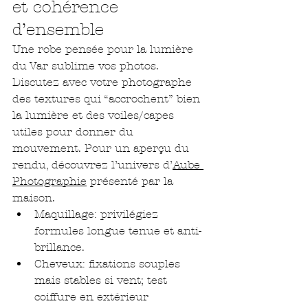
et cohérence 
d’ensemble
Une robe pensée pour la lumière 
du Var sublime vos photos. 
Discutez avec votre photographe 
des textures qui “accrochent” bien 
la lumière et des voiles/capes 
utiles pour donner du 
mouvement. Pour un aperçu du 
rendu, découvrez l’univers d’
Aube 
Photographie
 présenté par la 
maison.
Maquillage: privilégiez 
formules longue tenue et anti-
brillance.
Cheveux: fixations souples 
mais stables si vent; test 
coiffure en extérieur 