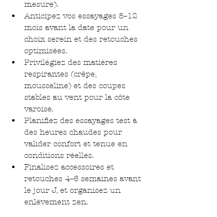
mesure).
Anticipez vos essayages 8–12 
mois avant la date pour un 
choix serein et des retouches 
optimisées.
Privilégiez des matières 
respirantes (crêpe, 
mousseline) et des coupes 
stables au vent pour la côte 
varoise.
Planifiez des essayages test à 
des heures chaudes pour 
valider confort et tenue en 
conditions réelles.
Finalisez accessoires et 
retouches 4–6 semaines avant 
le jour J, et organisez un 
enlèvement zen.