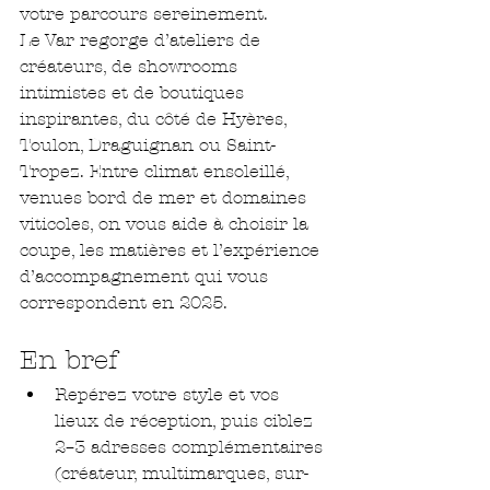
votre parcours sereinement.
Le Var regorge d’ateliers de 
créateurs, de showrooms 
intimistes et de boutiques 
inspirantes, du côté de Hyères, 
Toulon, Draguignan ou Saint-
Tropez. Entre climat ensoleillé, 
venues bord de mer et domaines 
viticoles, on vous aide à choisir la 
coupe, les matières et l’expérience 
d’accompagnement qui vous 
correspondent en 2025.
En bref
Repérez votre style et vos 
lieux de réception, puis ciblez 
2–3 adresses complémentaires 
(créateur, multimarques, sur-