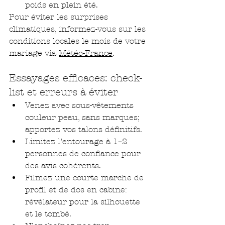
poids en plein été.
Pour éviter les surprises 
climatiques, informez-vous sur les 
conditions locales le mois de votre 
mariage via 
Météo-France
.
Essayages efficaces: check-
list et erreurs à éviter
Venez avec sous-vêtements 
couleur peau, sans marques; 
apportez vos talons définitifs.
Limitez l’entourage à 1–2 
personnes de confiance pour 
des avis cohérents.
Filmez une courte marche de 
profil et de dos en cabine: 
révélateur pour la silhouette 
et le tombé.