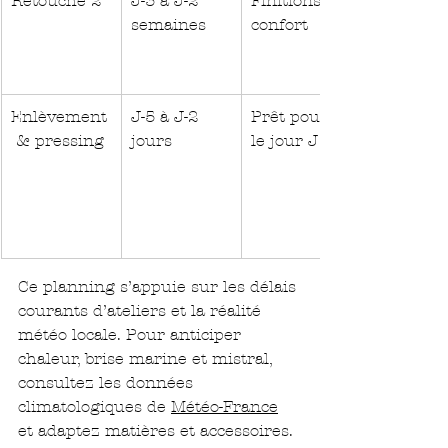
Retouche 2
J-3 à J-2 
Finitions et 
semaines
confort
Enlèvement
J-5 à J-2 
Prêt pour 
 & pressing
jours
le jour J
Ce planning s’appuie sur les délais 
courants d’ateliers et la réalité 
météo locale. Pour anticiper 
chaleur, brise marine et mistral, 
consultez les données 
climatologiques de 
Météo-France
et adaptez matières et accessoires.