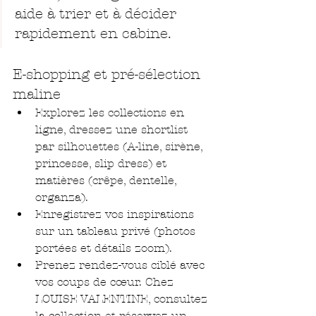
aide à trier et à décider 
rapidement en cabine.
E-shopping et pré-sélection 
maline
Explorez les collections en 
ligne, dressez une shortlist 
par silhouettes (A-line, sirène, 
princesse, slip dress) et 
matières (crêpe, dentelle, 
organza).
Enregistrez vos inspirations 
sur un tableau privé (photos 
portées et détails zoom).
Prenez rendez-vous ciblé avec 
vos coups de cœur. Chez 
LOUISE VALENTINE, consultez 
la collection
 et réservez un 