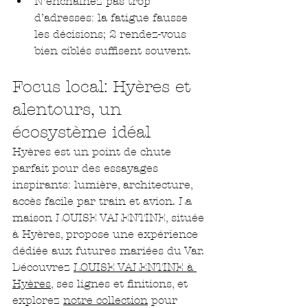
N’enchaînez pas trop 
d’adresses: la fatigue fausse 
les décisions; 2 rendez-vous 
bien ciblés suffisent souvent.
Focus local: Hyères et 
alentours, un 
écosystème idéal
Hyères est un point de chute 
parfait pour des essayages 
inspirants: lumière, architecture, 
accès facile par train et avion. La 
maison LOUISE VALENTINE, située 
à Hyères, propose une expérience 
dédiée aux futures mariées du Var. 
Découvrez 
LOUISE VALENTINE à 
Hyères
, ses lignes et finitions, et 
explorez 
notre collection
 pour 