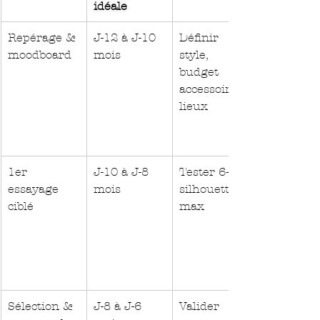
idéale
Repérage & 
J-12 à J-10 
Définir 
moodboard
mois
style, 
budget 
accessoire, 
lieux
1er 
J-10 à J-8 
Tester 6–8 
essayage 
mois
silhouettes 
ciblé
max
Sélection & 
J-8 à J-6 
Valider 