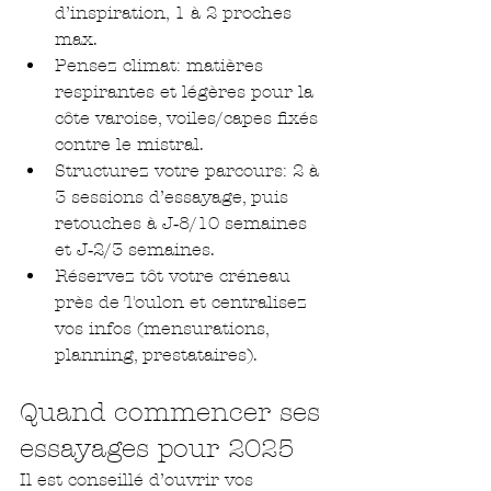
d’inspiration, 1 à 2 proches 
max.
Pensez climat: matières 
respirantes et légères pour la 
côte varoise, voiles/capes fixés 
contre le mistral.
Structurez votre parcours: 2 à 
3 sessions d’essayage, puis 
retouches à J‑8/10 semaines 
et J‑2/3 semaines.
Réservez tôt votre créneau 
près de Toulon et centralisez 
vos infos (mensurations, 
planning, prestataires).
Quand commencer ses 
essayages pour 2025
Il est conseillé d’ouvrir vos 