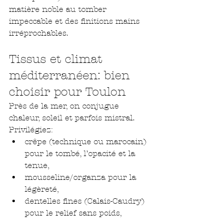
matière noble au tomber 
impeccable et des finitions mains 
irréprochables.
Tissus et climat 
méditerranéen: bien 
choisir pour Toulon
Près de la mer, on conjugue 
chaleur, soleil et parfois mistral. 
Privilégiez:
crêpe (technique ou marocain) 
pour le tombé, l’opacité et la 
tenue,
mousseline/organza pour la 
légèreté,
dentelles fines (Calais-Caudry) 
pour le relief sans poids,