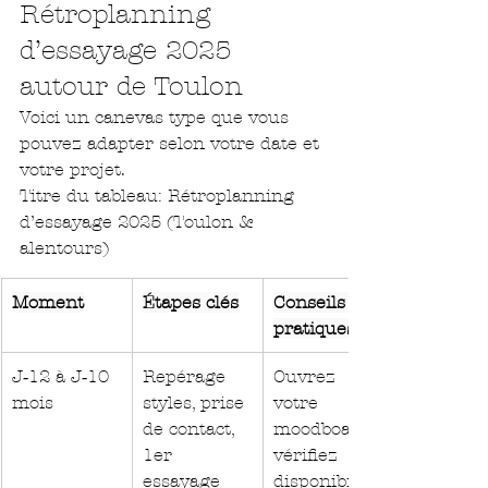
Rétroplanning 
d’essayage 2025 
autour de Toulon
Voici un canevas type que vous 
pouvez adapter selon votre date et 
votre projet.
Titre du tableau: Rétroplanning 
d’essayage 2025 (Toulon & 
alentours)
Moment
Étapes clés
Conseils 
pratiques
J‑12 à J‑10 
Repérage 
Ouvrez 
mois
styles, prise 
votre 
de contact, 
moodboard; 
1er 
vérifiez 
essayage
disponibilité