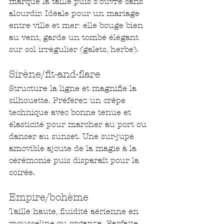
marque la taille puis s’ouvre sans 
alourdir. Idéale pour un mariage 
entre ville et mer: elle bouge bien 
au vent, garde un tombé élégant 
sur sol irrégulier (galets, herbe).
Sirène/fit-and-flare
Structure la ligne et magnifie la 
silhouette. Préférez un crêpe 
technique avec bonne tenue et 
élasticité pour marcher au port ou 
danser au sunset. Une sur-jupe 
amovible ajoute de la magie à la 
cérémonie puis disparaît pour la 
soirée.
Empire/bohème
Taille haute, fluidité aérienne en 
mousseline ou organza. Parfaite 