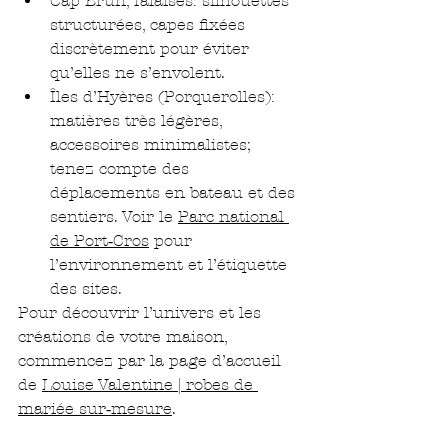
Cap Brun, falaises: silhouettes 
structurées, capes fixées 
discrètement pour éviter 
qu’elles ne s’envolent.
Îles d’Hyères (Porquerolles): 
matières très légères, 
accessoires minimalistes; 
tenez compte des 
déplacements en bateau et des 
sentiers. Voir le 
Parc national 
de Port‑Cros
 pour 
l’environnement et l’étiquette 
des sites.
Pour découvrir l’univers et les 
créations de votre maison, 
commencez par la page d’accueil 
de 
Louise Valentine | robes de 
mariée sur‑mesure
.