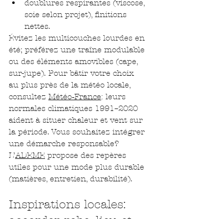
doublures respirantes (viscose, 
soie selon projet), finitions 
nettes.
Évitez les multicouches lourdes en 
été; préférez une traîne modulable 
ou des éléments amovibles (cape, 
sur-jupe). Pour bâtir votre choix 
au plus près de la météo locale, 
consultez 
Météo‑France
: leurs 
normales climatiques 1991–2020 
aident à situer chaleur et vent sur 
la période. Vous souhaitez intégrer 
une démarche responsable? 
L’
ADEME
 propose des repères 
utiles pour une mode plus durable 
(matières, entretien, durabilité).
Inspirations locales: 