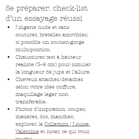
Se préparer: check-list 
d’un essayage réussi
Lingerie nude et sans 
coutures, bretelles amovibles; 
si possible un soutien-gorge 
multi-position.
Chaussures test à hauteur 
réaliste (3–9 cm) pour simuler 
la longueur de jupe et l’allure.
Cheveux attachés/détachés 
selon votre idée coiffure, 
maquillage léger non 
transférable.
Photos d’inspiration: coupes, 
matières, dos, manches; 
explorez la 
Collection | Louise 
Valentine
 et notez ce qui vous 
touche.