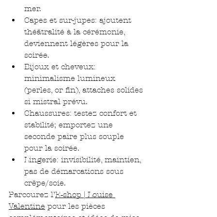
mer.
Capes et sur-jupes: ajoutent 
théâtralité à la cérémonie, 
deviennent légères pour la 
soirée.
Bijoux et cheveux: 
minimalisme lumineux 
(perles, or fin), attaches solides 
si mistral prévu.
Chaussures: testez confort et 
stabilité; emportez une 
seconde paire plus souple 
pour la soirée.
Lingerie: invisibilité, maintien, 
pas de démarcations sous 
crêpe/soie.
Parcourez l’
E‑shop | Louise 
Valentine
 pour les pièces 