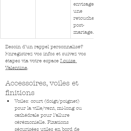
envisagez 
une 
retouche 
post-
mariage.
Besoin d’un rappel personnalisé? 
Enregistrez vos infos et suivez vos 
étapes via votre espace 
Louise 
Valentine
.
Accessoires, voiles et 
finitions
Voiles: court (doigt/poignet) 
pour la ville/vent, mi-long ou 
cathédrale pour l’allure 
cérémonielle. Fixations 
sécurisées utiles en bord de 