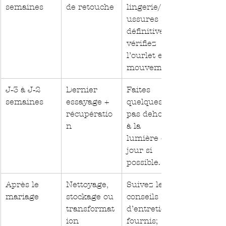
semaines
de retouche
lingerie/cha
ussures 
définitives; 
vérifiez 
l’ourlet en 
mouvement.
J‑3 à J‑2 
Dernier 
Faites 
semaines
essayage + 
quelques 
récupératio
pas dehors 
n
à la 
lumière du 
jour si 
possible.
Après le 
Nettoyage, 
Suivez les 
mariage
stockage ou 
conseils 
transformat
d’entretien 
ion
fournis; 