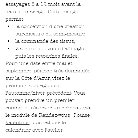
essayages 8 à 12 mois avant la 
date de mariage. Cette marge 
permet:
la conception d’une création 
sur‑mesure ou semi‑mesure,
la commande des tissus,
2 à 3 rendez-vous d’affinage, 
puis les retouches finales.
Pour une date entre mai et 
septembre, période très demandée 
sur la Côte d’Azur, visez le 
premier repérage dès 
l’automne/hiver précédent. Vous 
pouvez prendre un premier 
contact et réserver un créneau via 
le module de 
Rendez-vous | Louise 
Valentine
, puis valider le 
calendrier avec l’atelier.