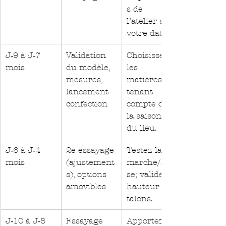
s de 
l’atelier sur 
votre date.
J‑9 à J‑7 
Validation 
Choisissez 
mois
du modèle, 
les 
mesures, 
matières en 
lancement 
tenant 
confection
compte de 
la saison et 
du lieu.
J‑6 à J‑4 
2e essayage 
Testez la 
mois
(ajustement
marche/assi
s), options 
se; validez 
amovibles
hauteur de 
talons.
J‑10 à J‑8 
Essayage 
Apportez 