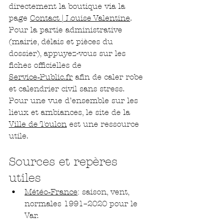
directement la boutique via la 
page 
Contact | Louise Valentine
.
Pour la partie administrative 
(mairie, délais et pièces du 
dossier), appuyez-vous sur les 
fiches officielles de 
Service‑Public.fr
 afin de caler robe 
et calendrier civil sans stress. 
Pour une vue d’ensemble sur les 
lieux et ambiances, le site de la 
Ville de Toulon
 est une ressource 
utile.
Sources et repères 
utiles
Météo‑France
: saison, vent, 
normales 1991–2020 pour le 
Var.