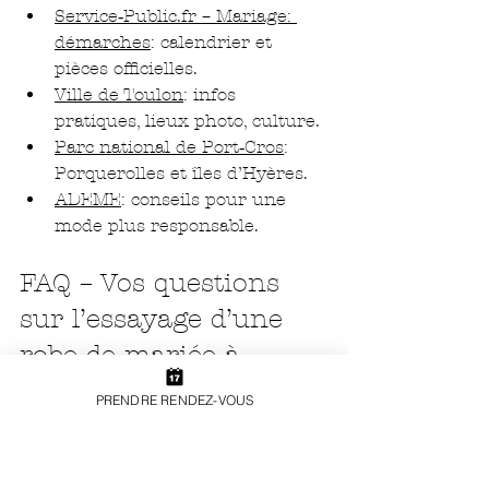
Service‑Public.fr – Mariage: 
démarches
: calendrier et 
pièces officielles.
Ville de Toulon
: infos 
pratiques, lieux photo, culture.
Parc national de Port‑Cros
: 
Porquerolles et îles d’Hyères.
ADEME
: conseils pour une 
mode plus responsable.
FAQ – Vos questions 
sur l’essayage d’une 
robe de mariée à 
Toulon
PRENDRE RENDEZ-VOUS
Combien de temps à 
l’avance faut-il réserver un 