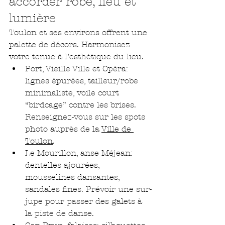
accorder robe, lieu et 
lumière
Toulon et ses environs offrent une 
palette de décors. Harmonisez 
votre tenue à l’esthétique du lieu.
Port, Vieille Ville et Opéra: 
lignes épurées, tailleur/robe 
minimaliste, voile court 
“birdcage” contre les brises. 
Renseignez-vous sur les spots 
photo auprès de la 
Ville de 
Toulon
.
Le Mourillon, anse Méjean: 
dentelles ajourées, 
mousselines dansantes, 
sandales fines. Prévoir une sur-
jupe pour passer des galets à 
la piste de danse.