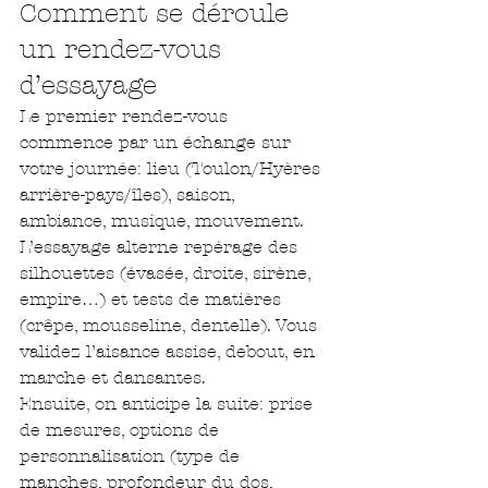
Comment se déroule 
un rendez-vous 
d’essayage
Le premier rendez-vous 
commence par un échange sur 
votre journée: lieu (Toulon/Hyères 
arrière-pays/îles), saison, 
ambiance, musique, mouvement. 
L’essayage alterne repérage des 
silhouettes (évasée, droite, sirène, 
empire…) et tests de matières 
(crêpe, mousseline, dentelle). Vous 
validez l’aisance assise, debout, en 
marche et dansantes.
Ensuite, on anticipe la suite: prise 
de mesures, options de 
personnalisation (type de 
manches, profondeur du dos, 