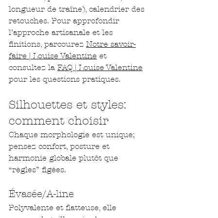
longueur de traîne), calendrier des 
retouches. Pour approfondir 
l’approche artisanale et les 
finitions, parcourez 
Notre savoir-
faire | Louise Valentine
 et 
consultez la 
FAQ | Louise Valentine
pour les questions pratiques.
Silhouettes et styles: 
comment choisir
Chaque morphologie est unique; 
pensez confort, posture et 
harmonie globale plutôt que 
“règles” figées.
Évasée/A-line
Polyvalente et flatteuse, elle 