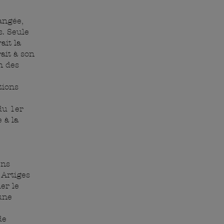
hangée,
s. Seule
ait la
ait à son
n des
tions
du 1er
 à la
ens
 Artiges
er le
une
de