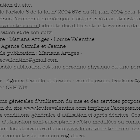
ation du site.
e l’article 6 de la loi n° 2004-575 du 21 juin 2004 pour l
dans l’économie numérique, il est précisé aux utilisateur
evalentine.com
l’identité des différents intervenants da
isation et de son suivi :
re : Mariana Artiges - Louise Valentine
: Agence Camille et Jeanne
e publication : Mariana Artiges -
uisevalentine@gmail.com
sable publication est une personne physique ou une pe
 : Agence Camille et Jeanne - camillejeanne.freelance
r : OVH Wix
ons générales d’utilisation du site et des services propos
ion du site
www.louisevalentine.com
implique l’acceptatio
s conditions générales d’utilisation ci-après décrites. Ces
 d’utilisation sont susceptibles d’être modifiées ou comp
t, les utilisateurs du site
www.louisevalentine.com
son
les consulter de manière régulière.