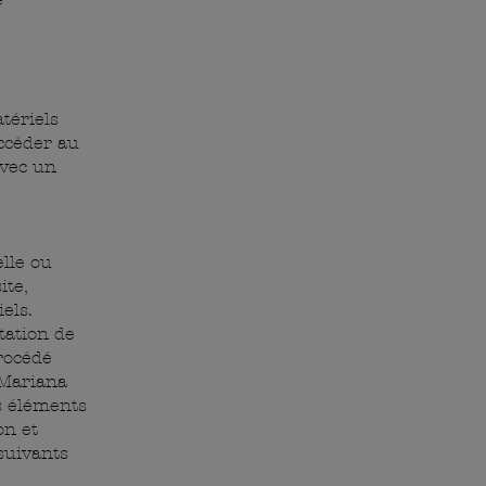
tériels
accéder au
avec un
elle ou
ite,
els.
tation de
procédé
s Mariana
s éléments
on et
suivants