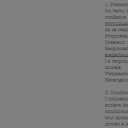
1. Présent
En vertu d
confiance 
www.louis
de sa réal
Propriétai
Créateur 
Responsabl
atelierlo
Le respon
morale.
Webmaster
Hébergeu
2. Conditi
L’utilisat
entière de
conditions
tout momen
invités à 