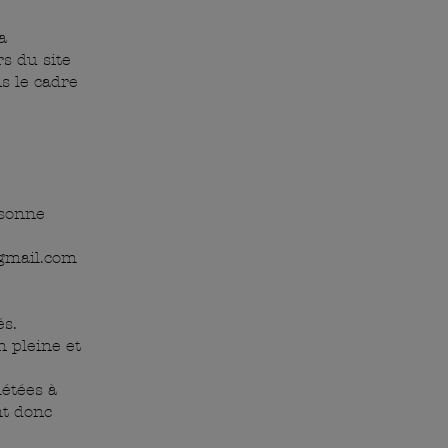
a
s du site
ns le cadre
rsonne
@gmail.com
és.
n pleine et
létées à
t donc