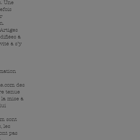
s. Une
efois
r
n.
Artiges
difiées à
ité à s’y
rmation
ne.com
des
tre tenue
 la mise à
lui
om
sont
, les
ont pas
é