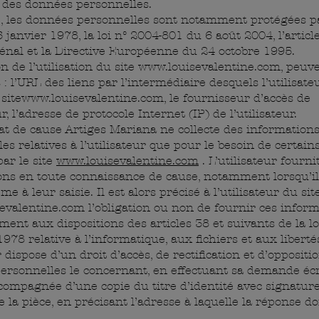
n des données personnelles.
, les données personnelles sont notamment protégées par
 janvier 1978, la loi n° 2004-801 du 6 août 2004, l’articl
énal et la Directive Européenne du 24 octobre 1995.
on de l’utilisation du site
www.louisevalentine.com
, peuv
s : l’URL des liens par l’intermédiaire desquels l’utilisate
site
www.louisevalentine.com
, le fournisseur d’accès de
ur, l’adresse de protocole Internet (IP) de l’utilisateur.
at de cause Artiges Mariana ne collecte des information
es relatives à l’utilisateur que pour le besoin de certain
ar le site
www.louisevalentine.com
. L’utilisateur fourni
ons en toute connaissance de cause, notamment lorsqu’i
me à leur saisie. Il est alors précisé à l’utilisateur du sit
evalentine.com
l’obligation ou non de fournir ces inform
nt aux dispositions des articles 38 et suivants de la lo
1978 relative à l’informatique, aux fichiers et aux libertés
r dispose d’un droit d’accès, de rectification et d’oppositi
ersonnelles le concernant, en effectuant sa demande écr
compagnée d’une copie du titre d’identité avec signatur
de la pièce, en précisant l’adresse à laquelle la réponse do