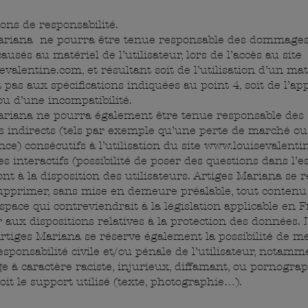
ions de responsabilité.
ariana ne pourra être tenue responsable des dommages 
causés au matériel de l’utilisateur, lors de l’accès au site
evalentine.com
, et résultant soit de l’utilisation d’un ma
pas aux spécifications indiquées au point 4, soit de l’ap
u d’une incompatibilité.
ariana ne pourra également être tenue responsable des
indirects (tels par exemple qu’une perte de marché ou
ce) consécutifs à l’utilisation du site
www.louisevalenti
s interactifs (possibilité de poser des questions dans l’e
ont à la disposition des utilisateurs. Artiges Mariana se r
supprimer, sans mise en demeure préalable, tout conten
space qui contreviendrait à la législation applicable en F
r aux dispositions relatives à la protection des données. 
rtiges Mariana se réserve également la possibilité de m
esponsabilité civile et/ou pénale de l’utilisateur, notamm
 à caractère raciste, injurieux, diffamant, ou pornograp
oit le support utilisé (texte, photographie…).