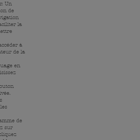
ur. Un
tion de
vigation
iliter la
ettre
’accéder à
ateur de la
ouage en
isissez
bouton
ivée.
s
les
gramme de
z sur
cliquez