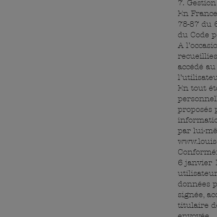
7. Gestio
En France
78-87 du 6
du Code p
A l’occasi
recueillie
accédé au 
l’utilisate
En tout ét
personnell
proposés p
informati
par lui-mê
www.louis
Conforméme
6 janvier 
utilisateu
données p
signée, ac
titulaire 
envoyée.