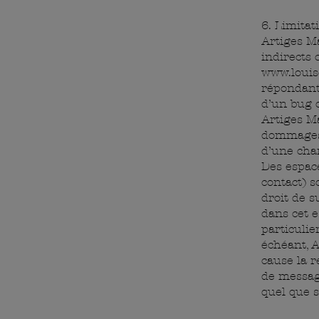
6. Limitat
Artiges M
indirects 
www.louis
répondant 
d’un bug o
Artiges M
dommages 
d’une chan
Des espace
contact) s
droit de 
dans cet e
particulie
échéant, A
cause la r
de message
quel que s