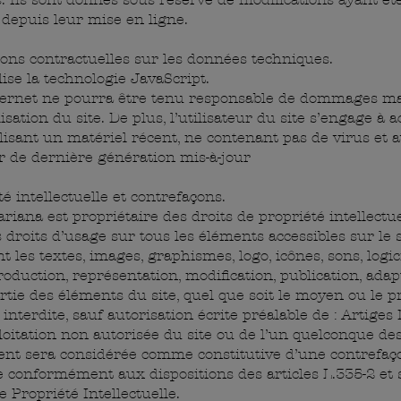
depuis leur mise en ligne.
ions contractuelles sur les données techniques.
ilise la technologie JavaScript.
nternet ne pourra être tenu responsable de dommages ma
ilisation du site. De plus, l’utilisateur du site s’engage à 
ilisant un matériel récent, ne contenant pas de virus et 
r de dernière génération mis-à-jour
té intellectuelle et contrefaçons.
riana est propriétaire des droits de propriété intellectu
s droits d’usage sur tous les éléments accessibles sur le s
les textes, images, graphismes, logo, icônes, sons, logici
oduction, représentation, modification, publication, adap
rtie des éléments du site, quel que soit le moyen ou le 
st interdite, sauf autorisation écrite préalable de : Artige
loitation non autorisée du site ou de l’un quelconque de
ient sera considérée comme constitutive d’une contrefaç
e conformément aux dispositions des articles L.335-2 et 
 Propriété Intellectuelle.