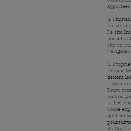
apportées 
4. Limitat
Le site ut
Le site I
liés à l’ut
site en ut
navigateu
5. Proprié
Artiges Ma
détient le
notamment 
Toute repr
tout ou pa
utilisé, e
Toute exp
qu’il cont
poursuivi
du Code de