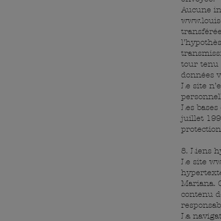
Aucune inf
www.louis
transféré
l’hypothès
transmissi
tour tenu 
données vi
Le site n’
personnell
Les bases 
juillet 19
protection
8. Liens h
Le site
ww
hypertexte
Mariana. C
contenu d
responsabi
La navigat