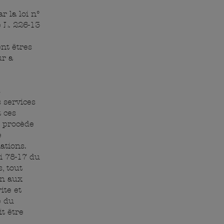
 la loi n°
e L. 226-13
ent êtres
ur a
s
s services
t ces
l procède
e
ations.
i 78-17 du
, tout
on aux
ite et
e du
it être