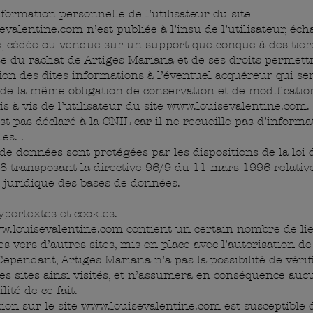
ormation personnelle de l’utilisateur du site
evalentine.com
n’est publiée à l’insu de l’utilisateur, éc
e, cédée ou vendue sur un support quelconque à des tier
e du rachat de Artiges Mariana et de ses droits permettr
on des dites informations à l’éventuel acquéreur qui ser
de la même obligation de conservation et de modificatio
s à vis de l’utilisateur du site
www.louisevalentine.com
.
est pas déclaré à la CNIL car il ne recueille pas d’informa
es. .
de données sont protégées par les dispositions de la loi 
98 transposant la directive 96/9 du 11 mars 1996 relative
 juridique des bases de données.
ypertextes et cookies.
w.louisevalentine.com
contient un certain nombre de li
s vers d’autres sites, mis en place avec l’autorisation de
ependant, Artiges Mariana n’a pas la possibilité de vérifi
es sites ainsi visités, et n’assumera en conséquence auc
lité de ce fait.
ion sur le site
www.louisevalentine.com
est susceptible 