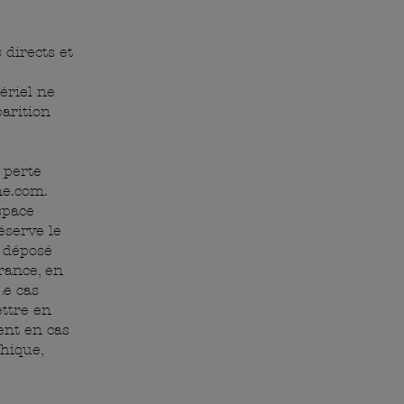
directs et
tériel ne
parition
 perte
ne.com
.
space
éserve le
u déposé
rance, en
Le cas
ettre en
ent en cas
hique,