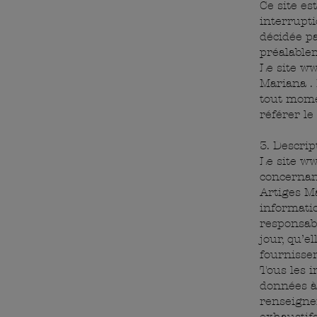
Ce site e
interrupt
décidée p
préalablem
Le site
ww
Mariana .
tout momen
référer le
3. Descrip
Le site
ww
concernant
Artiges Ma
informatio
responsabl
jour, qu’e
fournissen
Tous les i
données à 
renseigne
exhaustifs