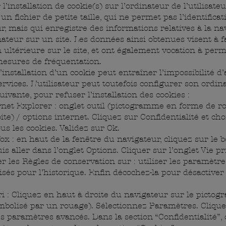
l’installation de cookie(s) sur l’ordinateur de l’utilisate
 un fichier de petite taille, qui ne permet pas l’identifica
eur, mais qui enregistre des informations relatives à la na
ateur sur un site. Les données ainsi obtenues visent à fac
 ultérieure sur le site, et ont également vocation à perm
mesures de fréquentation.
’installation d’un cookie peut entraîner l’impossibilité d
ervices. L’utilisateur peut toutefois configurer son ordin
ivante, pour refuser l’installation des cookies :
rnet Explorer : onglet outil (pictogramme en forme de r
ite) / options internet. Cliquez sur Confidentialité et cho
us les cookies. Validez sur Ok.
ox : en haut de la fenêtre du navigateur, cliquez sur le 
uis aller dans l’onglet Options. Cliquer sur l’onglet Vie pr
 les Règles de conservation sur : utiliser les paramètre
sés pour l’historique. Enfin décochez-la pour désactiver 
ri : Cliquez en haut à droite du navigateur sur le picto
bolisé par un rouage). Sélectionnez Paramètres. Clique
es paramètres avancés. Dans la section “Confidentialité”, 