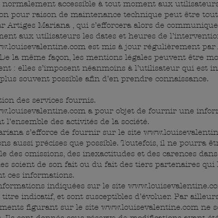
st normalement accessible à tout moment aux utilisateur
ion pour raison de maintenance technique peut être tout
ar Artiges Mariana , qui s’efforcera alors de communique
ent aux utilisateurs les dates et heures de l’interventio
w.louisevalentine.com
est mis à jour régulièrement par 
 De la même façon, les mentions légales peuvent être mo
t : elles s’imposent néanmoins à l’utilisateur qui est inv
 plus souvent possible afin d’en prendre connaissance.
tion des services fournis.
w.louisevalentine.com
a pour objet de fournir une info
 l’ensemble des activités de la société.
riana s’efforce de fournir sur le site
www.louisevalenti
ns aussi précises que possible. Toutefois, il ne pourra ê
e des omissions, des inexactitudes et des carences dans
lles soient de son fait ou du fait des tiers partenaires qui 
t ces informations.
nformations indiquées sur le site
www.louisevalentine.c
titre indicatif, et sont susceptibles d’évoluer. Par ailleurs
ments figurant sur le site
www.louisevalentine.com
ne s
. Ils sont donnés sous réserve de modifications ayant ét