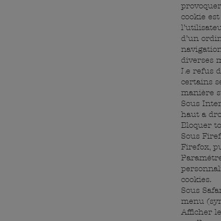
provoquer 
cookie est
l’utilisat
d’un ordin
navigation
diverses 
Le refus d
certains s
manière su
Sous Inte
haut a dro
Bloquer to
Sous Firef
Firefox, p
Paramétrer
personnali
cookies.
Sous Safa
menu (sym
Afficher l