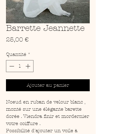
Barrette Jeannette
Prix
25,00 €
Quantité
*
Ajouter au panier
Noeud en ruban de velour blanc ,
monté sur une élégante barette
dorée . Viendra finir et mordernier
votre coiffure .
Possibilité d'ajouter un voile à