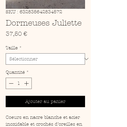
SKU : 632835642834572
Dormeuses Juliette
Prix
37,50 €
Taille
*
Quantité
*
Ajouter au panier
Coeurs en nacre blanche et acier
inoxidable et crochés d’oreilles en