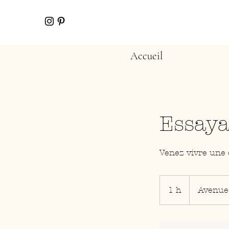
Accueil
Essay
Venez vivre une 
1 h
1
Avenue