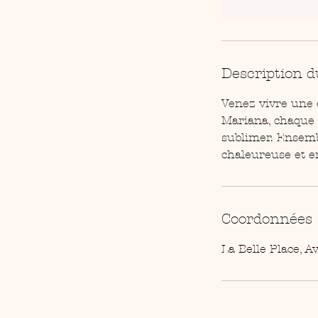
Envoyer une 
Description d
Venez vivre une 
Mariana, chaque 
sublimer. Ensemb
chaleureuse et e
Coordonnées
La Belle Place, 