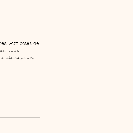
res. Aux côtés de
our vous
une atmosphère