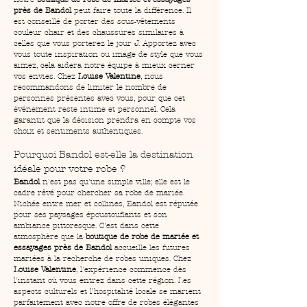
près de Bandol
 peut faire toute la différence. Il 
est conseillé de porter des sous-vêtements 
couleur chair et des chaussures similaires à 
celles que vous porterez le jour J. Apportez avec 
vous toute inspiration ou image de style que vous 
aimez, cela aidera notre équipe à mieux cerner 
vos envies. Chez 
Louise Valentine
, nous 
recommandons de limiter le nombre de 
personnes présentes avec vous, pour que cet 
événement reste intime et personnel. Cela 
garantit que la décision prendra en compte vos 
choix et sentiments authentiques.
Pourquoi Bandol est-elle la destination 
idéale pour votre robe ?
Bandol
 n'est pas qu'une simple ville; elle est le 
cadre rêvé pour chercher sa robe de mariée. 
Nichée entre mer et collines, Bandol est réputée 
pour ses paysages époustouflants et son 
ambiance pittoresque. C'est dans cette 
atmosphère que la 
boutique de robe de mariée et 
essayages près de Bandol
 accueille les futures 
mariées à la recherche de robes uniques. Chez 
Louise Valentine
, l'expérience commence dès 
l'instant où vous entrez dans cette région. Les 
aspects culturels et l’hospitalité locale se marient 
parfaitement avec notre offre de robes élégantes 