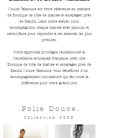
Louise Valentine est votre référence en matière
de Boutique de robe de mariée et essayages près
de Bandol. Dans notre atelier, nous
accompagnons chaque mariée avec passion et
savoir-faire pour répondre à ses attentes les plus
précises.
Notre approche privilégie l'authenticité et
l'excellence artisanale française. Avec une
Boutique de robe de mariée et essayages près de
Bandol Louise Valentine, vous bénéficiez d'un
accompagnement sur-mesure qui fait toute la
différence pour votre grand jour.
.Folie Douce.
Collection 2026