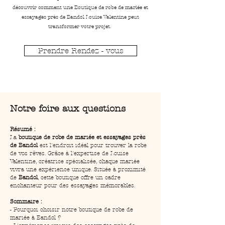
découvrir comment une Boutique de robe de mariée et
essayages près de Bandol Louise Valentine peut
transformer votre projet.
Prendre Rendez - vous
Notre foire aux questions
Résumé :
La 
boutique de robe de mariée et essayages près 
de Bandol
 est l'endroit idéal pour trouver la robe 
de vos rêves. Grâce à l'expertise de Louise 
Valentine, créatrice spécialisée, chaque mariée 
vivra une expérience unique. Située à proximité 
de 
Bandol
, cette boutique offre un cadre 
enchanteur pour des essayages mémorables.
Sommaire :
- Pourquoi choisir notre boutique de robe de 
mariée à Bandol ?