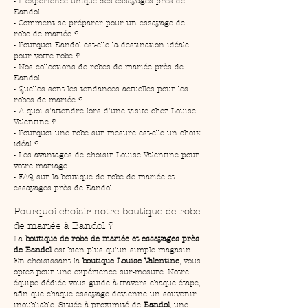
- L'expérience unique des essayages près de 
Bandol
- Comment se préparer pour un essayage de 
robe de mariée ?
- Pourquoi Bandol est-elle la destination idéale 
pour votre robe ?
- Nos collections de robes de mariée près de 
Bandol
- Quelles sont les tendances actuelles pour les 
robes de mariée ?
- À quoi s'attendre lors d'une visite chez Louise 
Valentine ?
- Pourquoi une robe sur mesure est-elle un choix 
idéal ?
- Les avantages de choisir Louise Valentine pour 
votre mariage
- FAQ sur la boutique de robe de mariée et 
essayages près de Bandol
Pourquoi choisir notre boutique de robe 
de mariée à Bandol ?
La 
boutique de robe de mariée et essayages près 
de Bandol
 est bien plus qu'un simple magasin. 
En choisissant la 
boutique Louise Valentine
, vous 
optez pour une expérience sur-mesure. Notre 
équipe dédiée vous guide à travers chaque étape, 
afin que chaque essayage devienne un souvenir 
inoubliable. Située à proximité de 
Bandol
, une 