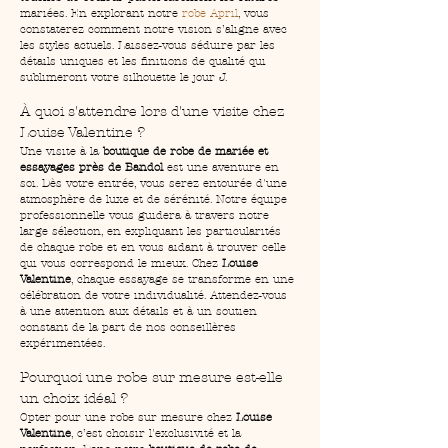
mariées. En explorant notre 
robe April
, vous 
constaterez comment notre vision s’aligne avec 
les styles actuels. Laissez-vous séduire par les 
détails uniques et les finitions de qualité qui 
sublimeront votre silhouette le jour J.
À quoi s'attendre lors d'une visite chez 
Louise Valentine ?
Une visite à la 
boutique de robe de mariée et 
essayages près de Bandol
 est une aventure en 
soi. Dès votre entrée, vous serez entourée d'une 
atmosphère de luxe et de sérénité. Notre équipe 
professionnelle vous guidera à travers notre 
large sélection, en expliquant les particularités 
de chaque robe et en vous aidant à trouver celle 
qui vous correspond le mieux. Chez 
Louise 
Valentine
, chaque essayage se transforme en une 
célébration de votre individualité. Attendez-vous 
à une attention aux détails et à un soutien 
constant de la part de nos conseillères 
expérimentées.
Pourquoi une robe sur mesure est-elle 
un choix idéal ?
Opter pour une robe sur mesure chez 
Louise 
Valentine
, c’est choisir l'exclusivité et la 