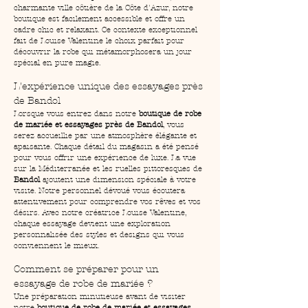
charmante ville côtière de la Côte d'Azur, notre 
boutique est facilement accessible et offre un 
cadre chic et relaxant. Ce contexte exceptionnel 
fait de Louise Valentine le choix parfait pour 
découvrir la robe qui métamorphosera un jour 
spécial en pure magie.
L'expérience unique des essayages près 
de Bandol
Lorsque vous entrez dans notre 
boutique de robe 
de mariée et essayages près de Bandol
, vous 
serez accueillie par une atmosphère élégante et 
apaisante. Chaque détail du magasin a été pensé 
pour vous offrir une expérience de luxe. La vue 
sur la Méditerranée et les ruelles pittoresques de 
Bandol
 ajoutent une dimension spéciale à votre 
visite. Notre personnel dévoué vous écoutera 
attentivement pour comprendre vos rêves et vos 
désirs. Avec notre créatrice Louise Valentine, 
chaque essayage devient une exploration 
personnalisée des styles et designs qui vous 
conviennent le mieux.
Comment se préparer pour un 
essayage de robe de mariée ?
Une préparation minutieuse avant de visiter 
notre 
boutique de robe de mariée et essayages 