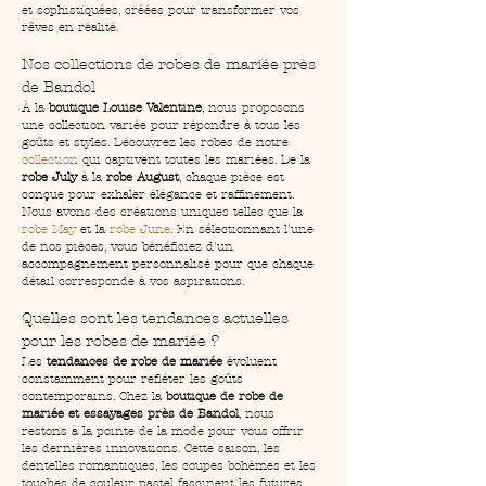
et sophistiquées, créées pour transformer vos 
rêves en réalité.
Nos collections de robes de mariée près 
de Bandol
À la 
boutique Louise Valentine
, nous proposons 
une collection variée pour répondre à tous les 
goûts et styles. Découvrez les robes de notre 
collection
 qui captivent toutes les mariées. De la 
robe July
 à la 
robe August
, chaque pièce est 
conçue pour exhaler élégance et raffinement. 
Nous avons des créations uniques telles que la 
robe May
 et la 
robe June
. En sélectionnant l'une 
de nos pièces, vous bénéficiez d'un 
accompagnement personnalisé pour que chaque 
détail corresponde à vos aspirations.
Quelles sont les tendances actuelles 
pour les robes de mariée ?
Les 
tendances de robe de mariée
 évoluent 
constamment pour refléter les goûts 
contemporains. Chez la 
boutique de robe de 
mariée et essayages près de Bandol
, nous 
restons à la pointe de la mode pour vous offrir 
les dernières innovations. Cette saison, les 
dentelles romantiques, les coupes bohèmes et les 
touches de couleur pastel fascinent les futures 