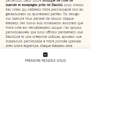
perfection. Dans notre 
boutique de robe de 
mariée et essayages près de Bandol
, nous créons 
des robes qui reflètent votre personnalité tout en 
garantissant un ajustement parfait. Un design 
sur mesure vous permet de choisir chaque 
élément, des tissus aux ornements, assurant que 
votre robe est véritablement unique. Les options 
personnalisées que nous offrons permettent une 
flexibilité et une créativité infinies, ajoutant une 
dimension personnelle à votre journée spéciale. 
Avec notre expertise, chaque élément sera 
harmonisé pour sublimer votre allure.
Les avantages de choisir Louise 
PRENDRE RENDEZ-VOUS
Valentine pour votre mariage
Choisir 
Louise Valentine
 pour votre grand jour 
apporte une multitude de bénéfices. Notre 
boutique de robe de mariée et essayages près de 
Bandol
 propose non seulement une expérience 
personnalisée, mais aussi des créations à l’avant-
garde des tendances. Chaque robe porte notre 
signature de qualité et d'innovation. Avec notre 
accompagnement attentif, vous serez soutenue à 
chaque étape, de votre première consultation à 
votre dernier ajustement. Grâce à notre savoir-
faire et à notre passion pour la création, votre 
robe deviendra une pièce maîtresse de votre 
mariage, rayonnant de beauté et d'élégance.