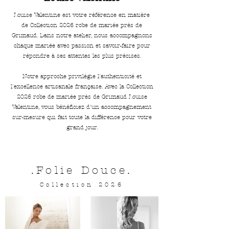
Louise Valentine est votre référence en matière
de Collection 2026 robe de mariée près de
Grimaud. Dans notre atelier, nous accompagnons
chaque mariée avec passion et savoir-faire pour
répondre à ses attentes les plus précises.
Notre approche privilégie l'authenticité et
l'excellence artisanale française. Avec la Collection
2026 robe de mariée près de Grimaud Louise
Valentine, vous bénéficiez d'un accompagnement
sur-mesure qui fait toute la différence pour votre
grand jour.
.Folie Douce.
Collection 2026