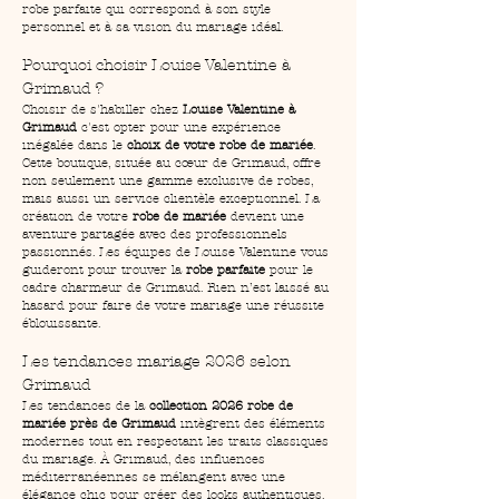
robe parfaite qui correspond à son style 
personnel et à sa vision du mariage idéal.
Pourquoi choisir Louise Valentine à 
Grimaud ?
Choisir de s'habiller chez 
Louise Valentine à 
Grimaud
 c'est opter pour une expérience 
inégalée dans le 
choix de votre robe de mariée
. 
Cette boutique, située au cœur de Grimaud, offre 
non seulement une gamme exclusive de robes, 
mais aussi un service clientèle exceptionnel. La 
création de votre 
robe de mariée
 devient une 
aventure partagée avec des professionnels 
passionnés. Les équipes de Louise Valentine vous 
guideront pour trouver la 
robe parfaite
 pour le 
cadre charmeur de Grimaud. Rien n’est laissé au 
hasard pour faire de votre mariage une réussite 
éblouissante.
Les tendances mariage 2026 selon 
Grimaud
Les tendances de la 
collection 2026 robe de 
mariée près de Grimaud
 intègrent des éléments 
modernes tout en respectant les traits classiques 
du mariage. À Grimaud, des influences 
méditerranéennes se mélangent avec une 
élégance chic pour créer des looks authentiques. 