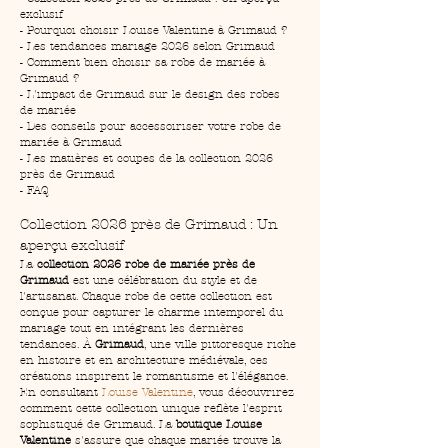
exclusif
- Pourquoi choisir Louise Valentine à Grimaud ?
- Les tendances mariage 2026 selon Grimaud
- Comment bien choisir sa robe de mariée à 
Grimaud ?
- L'impact de Grimaud sur le design des robes 
de mariée
- Des conseils pour accessoiriser votre robe de 
mariée à Grimaud
- Les matières et coupes de la collection 2026 
près de Grimaud
- FAQ
Collection 2026 près de Grimaud : Un 
aperçu exclusif
La 
collection 2026 robe de mariée près de 
Grimaud
 est une célébration du style et de 
l'artisanat. Chaque robe de cette collection est 
conçue pour capturer le charme intemporel du 
mariage tout en intégrant les dernières 
tendances. À 
Grimaud
, une ville pittoresque riche 
en histoire et en architecture médiévale, ces 
créations inspirent le romantisme et l'élégance. 
En consultant 
Louise Valentine
, vous découvrirez 
comment cette collection unique reflète l'esprit 
sophistiqué de Grimaud. La 
boutique Louise 
Valentine
 s'assure que chaque mariée trouve la 