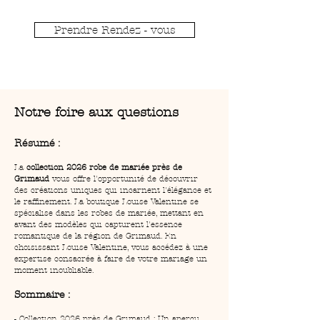
Prendre Rendez - vous
Notre foire aux questions
Résumé :
La 
collection 2026 robe de mariée près de 
Grimaud
 vous offre l'opportunité de découvrir 
des créations uniques qui incarnent l'élégance et 
le raffinement. La boutique Louise Valentine se 
spécialise dans les robes de mariée, mettant en 
avant des modèles qui capturent l'essence 
romantique de la région de Grimaud. En 
choisissant Louise Valentine, vous accédez à une 
expertise consacrée à faire de votre mariage un 
moment inoubliable.
Sommaire :
- Collection 2026 près de Grimaud : Un aperçu 