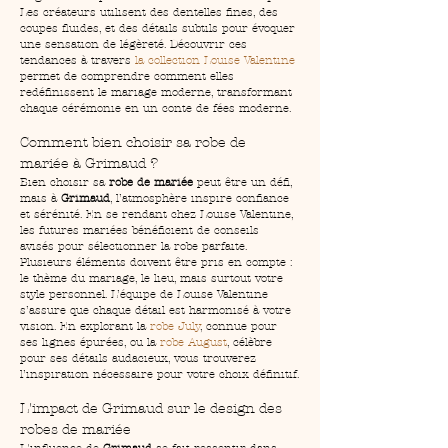
Les créateurs utilisent des dentelles fines, des 
coupes fluides, et des détails subtils pour évoquer 
une sensation de légèreté. Découvrir ces 
tendances à travers 
la collection Louise Valentine
permet de comprendre comment elles 
redéfinissent le mariage moderne, transformant 
chaque cérémonie en un conte de fées moderne.
Comment bien choisir sa robe de 
mariée à Grimaud ?
Bien choisir sa 
robe de mariée
 peut être un défi, 
mais à 
Grimaud
, l’atmosphère inspire confiance 
et sérénité. En se rendant chez Louise Valentine, 
les futures mariées bénéficient de conseils 
avisés pour sélectionner la robe parfaite. 
Plusieurs éléments doivent être pris en compte : 
le thème du mariage, le lieu, mais surtout votre 
style personnel. L’équipe de Louise Valentine 
s’assure que chaque détail est harmonisé à votre 
vision. En explorant la 
robe July
, connue pour 
ses lignes épurées, ou la 
robe August
, célèbre 
pour ses détails audacieux, vous trouverez 
l’inspiration nécessaire pour votre choix définitif.
L'impact de Grimaud sur le design des 
robes de mariée
L'influence de 
Grimaud
 se fait ressentir dans 