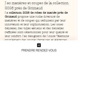
Les matières et coupes de la collection 
2026 près de Grimaud
La 
collection 2026 de robes de mariée près de 
Grimaud
 propose une riche diversité de 
matières et de coupes qui séduisent par leur 
innovation et leur sophistication. Des soies 
délicates, des tulles aériens et des dentelles 
raffinées sont sélectionnés pour leur qualité et 
leur confort. Les designers de Louise Valentine 
privilégient des coupes flatteuses et élégantes, 
adaptées à chaque silhouette. Cette attention 
portée aux détails garantit que chaque robe est 
PRENDRE RENDEZ-VOUS
une œuvre d'art qui met en valeur la beauté de 
chaque mariée. En choisissant une création de 
Louise Valentine, vous investissez dans un 
souvenir durable de ce jour unique.
FAQ
### Quelle est la particularité des robes de la 
collection 2026 à Grimaud ?
Les robes de la 
collection 2026 près de Grimaud
se distinguent par leur élégance intemporelle et 
leur modernité subtile. Chacune d'elles capture 
l'essence romantique de Grimaud, alliant 
tradition et innovation dans chaque couture. En 
choisissant Louise Valentine, vous optez pour un 