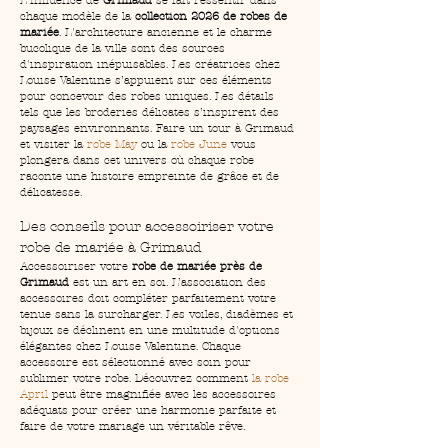
chaque modèle de la 
collection 2026 de robes de 
mariée
. L'architecture ancienne et le charme 
bucolique de la ville sont des sources 
d'inspiration inépuisables. Les créatrices chez 
Louise Valentine s’appuient sur ces éléments 
pour concevoir des robes uniques. Les détails 
tels que les broderies délicates s’inspirent des 
paysages environnants. Faire un tour à Grimaud 
et visiter la 
robe May
 ou la 
robe June
 vous 
plongera dans cet univers où chaque robe 
raconte une histoire empreinte de grâce et de 
délicatesse.
Des conseils pour accessoiriser votre 
robe de mariée à Grimaud
Accessoiriser votre 
robe de mariée près de 
Grimaud
 est un art en soi. L’association des 
accessoires doit compléter parfaitement votre 
tenue sans la surcharger. Les voiles, diadèmes et 
bijoux se déclinent en une multitude d'options 
élégantes chez Louise Valentine. Chaque 
accessoire est sélectionné avec soin pour 
sublimer votre robe. Découvrez comment 
la robe 
April
 peut être magnifiée avec les accessoires 
adéquats pour créer une harmonie parfaite et 
faire de votre mariage un véritable rêve.