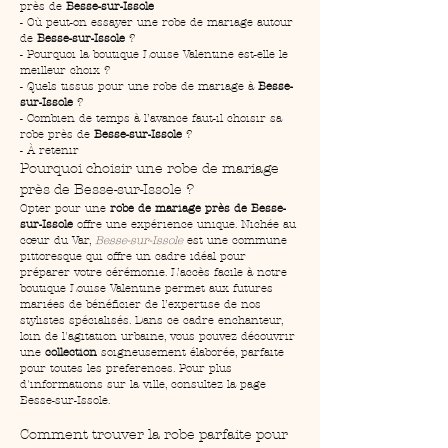
près de 
Besse-sur-Issole
- Où peut-on essayer une robe de mariage autour 
de 
Besse-sur-Issole
 ?
- Pourquoi la boutique Louise Valentine est-elle le 
meilleur choix ?
- Quels tissus pour une robe de mariage à 
Besse-
sur-Issole
 ?
- Combien de temps à l’avance faut-il choisir sa 
robe près de 
Besse-sur-Issole
 ?
- À retenir
Pourquoi choisir une robe de mariage 
près de Besse-sur-Issole ?
Opter pour une 
robe de mariage près de Besse-
sur-Issole
 offre une expérience unique. Nichée au 
cœur du Var, 
Besse-sur-Issole
 est une commune 
pittoresque qui offre un cadre idéal pour 
préparer votre cérémonie. L’accès facile à notre 
boutique Louise Valentine permet aux futures 
mariées de bénéficier de l’expertise de nos 
stylistes spécialisés. Dans ce cadre enchanteur, 
loin de l'agitation urbaine, vous pouvez découvrir 
une 
collection
 soigneusement élaborée, parfaite 
pour toutes les preferences. Pour plus 
d'informations sur la ville, consultez la page 
Besse-sur-Issole.
Comment trouver la robe parfaite pour 