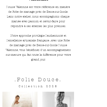
Louise Valentine est votre référence en matière
de Robe de mariage près de Besse-sur-Issole.
Dans notre atelier, nous accompagnons chaque
mariée avec passion et savoir-faire pour
répondre à ses attentes les plus précises.
Notre approche privilégie l'authenticité et
l'excellence artisanale française. Avec une Robe
de mariage près de Besse-sur-Issole Louise
Valentine, vous bénéficiez d'un accompagnement
sur-mesure qui fait toute la différence pour votre
grand jour.
.Folie Douce.
Collection 2026