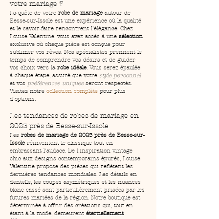
votre mariage ?
La quête de votre 
robe de mariage
 autour de 
Besse-sur-Issole est une expérience où la qualité 
et le savoir-faire rencontrent l’élégance. Chez 
Louise Valentine, vous avez accès à une 
sélection
exclusive où chaque pièce est conçue pour 
sublimer vos rêves. Nos spécialistes prennent le 
temps de comprendre vos désirs et de guider 
vos choix vers la 
robe idéale
. Vous serez épaulée 
à chaque étape, assuré que votre 
style personnel
et vos 
préférences uniques
 seront respectés. 
Visitez notre 
collection complète
 pour plus 
d'options.
Les tendances de robes de mariage en 
2023 près de Besse-sur-Issole
Les 
robes de mariage de 2023 près de Besse-sur-
Issole
 réinventent le classique tout en 
embrassant l'audace. De l'inspiration vintage 
chic aux designs contemporains épurés, Louise 
Valentine propose des pièces qui reflètent les 
dernières tendances mondiales. Les détails en 
dentelle, les coupes asymétriques et les nuances 
blanc cassé sont particulièrement prisées par les 
futures mariées de la région. Notre boutique est 
déterminée à offrir des créations qui, tout en 
étant à la mode, demeurent 
éternellement 