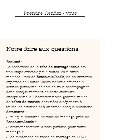
Prendre Rendez - vous
Notre foire aux questions
Résumé :
La recherche de la 
robe de mariage idéale
 est 
une étape cruciale pour toutes les futures 
mariées. Près de 
Besse-sur-Issole
, les couturières 
expertes de Louise Valentine vous offrent un 
service personnalisé afin de vous accompagner 
dans chaque moment de cette aventure 
exceptionnelle. Découvrez notre gamme variée 
de 
robes de mariée
, destinées à répondre à 
toutes les attentes et à sublimer chaque silhouette.
Sommaire :
- Pourquoi choisir une robe de mariage près de 
Besse-sur-Issole
 ?
- Comment trouver la robe parfaite pour votre 
mariage ?
- Les tendances de robes de mariage en 2023 