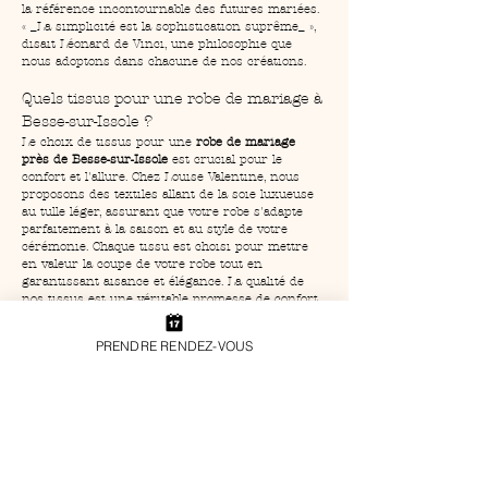
la référence incontournable des futures mariées. 
« _La simplicité est la sophistication suprême_ », 
disait Léonard de Vinci, une philosophie que 
nous adoptons dans chacune de nos créations.
Quels tissus pour une robe de mariage à 
Besse-sur-Issole ?
Le choix de tissus pour une 
robe de mariage 
près de Besse-sur-Issole
 est crucial pour le 
confort et l'allure. Chez Louise Valentine, nous 
proposons des textiles allant de la soie luxueuse 
au tulle léger, assurant que votre robe s'adapte 
parfaitement à la saison et au style de votre 
cérémonie. Chaque tissu est choisi pour mettre 
en valeur la coupe de votre robe tout en 
garantissant aisance et élégance. La qualité de 
nos tissus est une véritable promesse de confort 
pour toutes les mariées.
PRENDRE RENDEZ-VOUS
Combien de temps à l’avance faut-il 
choisir sa robe près de Besse-sur-Issole ?
Planifier l’achat de sa 
robe de mariage près de 
Besse-sur-Issole
 est essentiel pour une 
préparation sans stress. Nous recommandons de 
commencer votre recherche six à neuf mois 
avant la date de votre cérémonie. Cela laisse 
suffisamment de temps pour les ajustements 