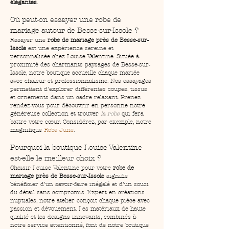
élégantes
.
Où peut-on essayer une robe de 
mariage autour de Besse-sur-Issole ?
Essayer une 
robe de mariage près de Besse-sur-
Issole
 est une expérience sereine et 
personnalisée chez Louise Valentine. Située à 
proximité des charmants paysages de Besse-sur-
Issole, notre boutique accueille chaque mariée 
avec chaleur et professionnalisme. Nos essayages 
permettent d’explorer différentes coupes, tissus 
et ornements dans un cadre relaxant. Prenez 
rendez-vous pour découvrir en personne notre 
généreuse collection et trouver 
la robe
 qui fera 
battre votre cœur. Considérez, par exemple, notre 
magnifique 
Robe June
.
Pourquoi la boutique Louise Valentine 
est-elle le meilleur choix ?
Choisir Louise Valentine pour votre 
robe de 
mariage près de Besse-sur-Issole
 signifie 
bénéficier d’un savoir-faire inégalé et d’un souci 
du détail sans compromis. Expert en créations 
nuptiales, notre atelier conçoit chaque pièce avec 
passion et dévouement. Les matériaux de haute 
qualité et les designs innovants, combinés à 
notre service attentionné, font de notre boutique 