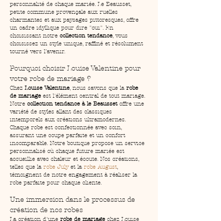
personnalité de chaque mariée. Le Beausset, 
petite commune provençale aux ruelles 
charmantes et aux paysages pittoresques, offre 
un cadre idyllique pour dire "oui". En 
choisissant notre 
collection tendance
, vous 
choisissez un style unique, raffiné et résolument 
tourné vers l’avenir.
Pourquoi choisir Louise Valentine pour 
votre robe de mariage ?
Chez 
Louise Valentine
, nous savons que la 
robe 
de mariage
 est l'élément central de tout mariage. 
Notre 
collection tendance à le Beausset
 offre une 
variété de styles allant des classiques 
intemporels aux créations ultramodernes. 
Chaque robe est confectionnée avec soin, 
assurant une coupe parfaite et un confort 
incomparable. Notre boutique propose un service 
personnalisé où chaque future mariée est 
accueillie avec chaleur et écoute. Nos créations, 
telles que la 
robe July
 et la 
robe August
, 
témoignent de notre engagement à réaliser la 
robe parfaite pour chaque cliente.
Une immersion dans le processus de 
création de nos robes
La création d'une 
robe de mariage
 chez Louise 