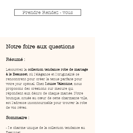
Prendre Rendez - vous
Notre foire aux questions
Résumé :
Découvrez la 
collection tendance robe de mariage 
à le Beausset
, où l'élégance et l'originalité se 
rencontrent pour créer la tenue parfaite pour 
votre jour spécial. Chez 
Louise Valentine
, nous 
proposons des créations sur mesure qui 
répondent aux désirs de chaque mariée. Notre 
boutique, située au cœur de cette charmante ville, 
est l'adresse incontournable pour trouver la robe 
de vos rêves.
Sommaire :
- Le charme unique de la collection tendance au 
Beausset