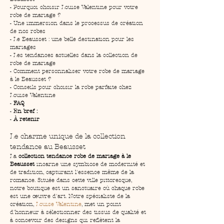
- Pourquoi choisir Louise Valentine pour votre 
robe de mariage ?
- Une immersion dans le processus de création 
de nos robes
- Le Beausset : une belle destination pour les 
mariages
- Les tendances actuelles dans la collection de 
robe de mariage
- Comment personnaliser votre robe de mariage 
à le Beausset ?
- Conseils pour choisir la robe parfaite chez 
Louise Valentine
- 
FAQ
- 
En bref :
- 
À retenir
Le charme unique de la collection 
tendance au Beausset
La 
collection tendance robe de mariage à le 
Beausset
 incarne une symbiose de modernité et 
de tradition, capturant l'essence même de la 
romance. Située dans cette ville pittoresque, 
notre boutique est un sanctuaire où chaque robe 
est une œuvre d'art. Notre spécialiste de la 
création, 
Louise Valentine
, met un point 
d'honneur à sélectionner des tissus de qualité et 
à concevoir des designs qui reflètent la 