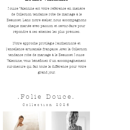
Louise Valentine est votre référence en matière
de Collection tendance robe de mariage à le
Beausset. Dans notre atelier, nous accompagnons
chaque mariée avec passion et savoir-faire pour
répondre à ses attentes les plus précises.
Notre approche privilégie l'authenticité et
l'excellence artisanale française. Avec la Collection
tendance robe de mariage à le Beausset Louise
Valentine, vous bénéficiez d'un accompagnement
sur-mesure qui fait toute la différence pour votre
grand jour.
.Folie Douce.
Collection 2026