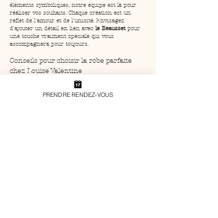
éléments symboliques, notre équipe est là pour 
réaliser vos souhaits. Chaque création est un 
reflet de l'amour et de l'unicité. Envisagez 
d'ajouter un détail en lien avec 
le Beausset
 pour 
une touche vraiment spéciale qui vous 
accompagnera pour toujours.
Conseils pour choisir la robe parfaite 
chez Louise Valentine
Choisir la 
robe de mariage parfaite
 dans notre 
collection tendance à le Beausset
 peut sembler 
PRENDRE RENDEZ-VOUS
complexe, mais 
Louise Valentine
 est là pour vous 
guider. Nous conseillons toujours aux mariées 
d'essayer plusieurs styles pour découvrir celui 
qui sublime leur silhouette. Laissez-vous inspirer 
par l'ambiance naturelle et l’architecture de 
le 
Beausset
 pour opter pour une robe qui vous 
ressemble. Nos créations, comme la 
robe July
 et 
la 
robe August
, sont conçues pour capturer à la 
fois la beauté résidant dans le détail et celle de la 
mariée elle-même.
FAQ
### Quel est le style le plus populaire de la 
collection tendance à le Beausset ?
Le style le plus populaire de notre 
collection 