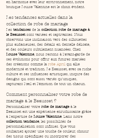
en harmonie avec leur environnement, notre 
boutique Louise Valentine est le choix évident.
Les tendances actuelles dans la 
collection de robe de mariage
Les 
tendances
 de la 
collection robe de mariage à 
le Beausset
 sont variées et captivantes. Nous 
observons une inclinaison vers des silhouettes 
plus audacieuses, des détails en dentelle délicate, 
et des couleurs subtilement nuancées. Chez 
Louise Valentine
, nous restons à l'avant-garde de 
ces évolutions pour offrir aux futures mariées 
des créations comme la 
robe April
 qui allie 
modernité et tradition. Le Beausset, avec sa riche 
culture et ses influences artistiques, inspire des 
designs qui sont aussi variés qu'uniques, 
capturant l'œil et l’émotion de tout un chacun.
Comment personnaliser votre robe de 
mariage à le Beausset ?
Personnaliser votre 
robe de mariage
 à le 
Beausset est une expérience enrichissante grâce 
à l'expertise de 
Louise Valentine
. Dans notre 
collection tendance
, les possibilités de 
personnalisation sont infinies. Que vous 
souhaitiez ajouter une touche de couleur, choisir 
des tissus spécifiques ou incorporer des 