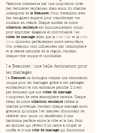
Valentine commence par une inspiration tirée 
des dernières tendances, mais aussi du charme 
intemporel de 
le Beausset
. Nous travaillons avec 
des designers experts pour transformer vos 
souhaits en réalité. Chaque modèle de notre 
collection tendance
 est minutieusement conçu 
pour exprimer élégance et individualité. Les 
robes de mariage
 telles que la 
robe May
 et la 
robe 
June
 illustrent parfaitement notre savoir-faire. 
Nos créations sont influencées par l’atmosphère 
et la beauté naturelle de la région, rendant 
chaque robe unique et inoubliable.
Le Beausset : une belle destination pour 
les mariages
Le 
Beausset
 se distingue comme une destination 
unique pour les mariages grâce à ses paysages 
enchanteurs et son ambiance paisible. Il n'est 
pas étonnant que nos 
robes de mariage
s'inspirent de cette atmosphère sereine. Chaque 
détail de notre 
collection tendance
 reflète le 
charme provençal, rendant chaque mariage aussi 
gracieux qu'intime. Les mariées choisissant de 
célébrer leur union ici bénéficient d'une 
harmonie parfaite entre la robe et le lieu. Pour 
les épouses qui rêvent d'un cadre à couper le 
souffle et d'une 
robe de mariage
 qui fonctionne 