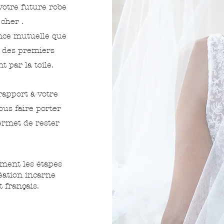
votre future robe
cher .
ance mutuelle que
 des premiers
t par la toile.
apport à votre
ous faire porter
ermet de rester
ement les étapes
éation incarne
t français.