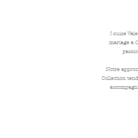
Louise Vale
mariage à O
passio
Notre approch
Collection ten
accompagnem