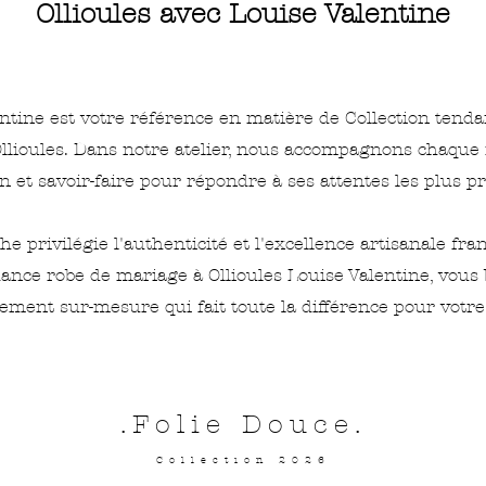
Ollioules avec Louise Valentine
ntine est votre référence en matière de Collection tend
llioules. Dans notre atelier, nous accompagnons chaque
n et savoir-faire pour répondre à ses attentes les plus pr
e privilégie l'authenticité et l'excellence artisanale fran
dance robe de mariage à Ollioules Louise Valentine, vous 
ent sur-mesure qui fait toute la différence pour votre
.Folie Douce.
Collection 2026