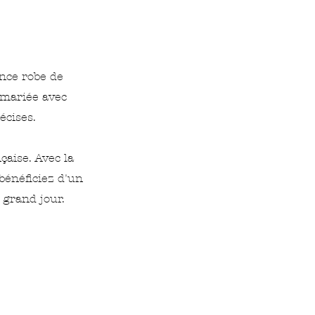
ance robe de
 mariée avec
écises.
çaise. Avec la
bénéficiez d'un
 grand jour.