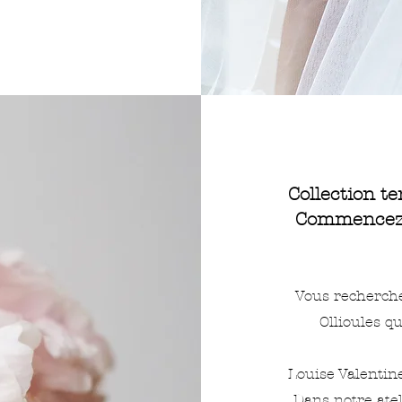
Collection te
Commencez v
Vous recherche
Ollioules q
Louise Valentine
Dans notre ate