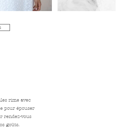
s
ules rime avec
ue pour épouser
er rendez-vous
os goûts.