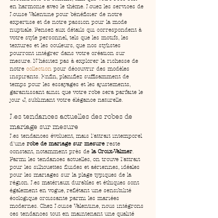
en harmonie avec le thème. Louez les services de 
Louise Valentine pour bénéficier de notre 
expertise et de notre passion pour la mode 
nuptiale. Pensez aux détails qui correspondent à 
votre style personnel, tels que les motifs, les 
textures et les couleurs, que nos stylistes 
pourront intégrer dans votre création sur 
mesure. N'hésitez pas à explorer la richesse de 
notre 
collection
 pour découvrir des modèles 
inspirants. Enfin, planifiez suffisamment de 
temps pour les essayages et les ajustements, 
garantissant ainsi que votre robe sera parfaite le 
jour J, sublimant votre élégance naturelle.
Les tendances actuelles des robes de 
mariage sur mesure
Les tendances évoluent, mais l'attrait intemporel 
d'une 
robe de mariage sur mesure
 reste 
constant, notamment près de 
la Croix-Valmer
. 
Parmi les tendances actuelles, on trouve l'attrait 
pour les silhouettes fluides et aériennes, idéales 
pour les mariages sur la plage typiques de la 
région. Les matériaux durables et éthiques sont 
également en vogue, reflétant une sensibilité 
écologique croissante parmi les mariées 
modernes. Chez Louise Valentine, nous intégrons 
ces tendances tout en maintenant une qualité 