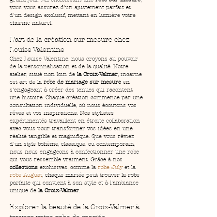
vous vous assurez d'un ajustement parfait et 
d'un design exclusif, mettant en lumière votre 
charme naturel.
L’art de la création sur mesure chez 
Louise Valentine
Chez Louise Valentine, nous croyons au pouvoir 
de la personnalisation et de la qualité. Notre 
atelier, situé non loin de 
la Croix-Valmer
, incarne 
cet art de la 
robe de mariage sur mesure
 en 
s'engageant à créer des tenues qui racontent 
une histoire. Chaque création commence par une 
consultation individuelle, où nous écoutons vos 
rêves et vos inspirations. Nos stylistes 
expérimentés travaillent en étroite collaboration 
avec vous pour transformer vos idées en une 
réalité tangible et magnifique. Que vous rêviez 
d'un style bohème, classique, ou contemporain, 
nous nous engageons à confectionner une robe 
qui vous ressemble vraiment. Grâce à nos 
collections
 exclusives, comme la 
robe July
 et la 
robe August
, chaque mariée peut trouver la robe 
parfaite qui convient à son style et à l'ambiance 
unique de 
la Croix-Valmer
.
Explorer la beauté de la Croix-Valmer à 