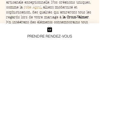
artisanale exceptionnelle. Nos créations uniques, 
comme la 
robe April
, allient modernité et 
sophistication, des qualités qui attireront tous les 
regards lors de votre mariage à 
la Croix-Valmer
. 
En intégrant des éléments contemporains tout 
en respectant les classiques, votre robe sur 
mesure incarnera parfaitement la tendance tout 
PRENDRE RENDEZ-VOUS
en étant intemporelle.
En bref :
- 
Robe de mariage sur mesure
 assure une 
personnalisation complète près de 
la Croix-
Valmer
.
- Louise Valentine offre des créations exclusives 
adaptées à chaque style.
- 
La Croix-Valmer
, cadre magnifique, inspire nos 
collections nuptiales.
- Intégration de tendances modernes avec 
respect des classiques.
- Processus de création collaboratif pour une 
robe unique.
FAQ
### Comment se déroule le processus de 
création d'une robe chez Louise Valentine ?
Le processus commence par une consultation 