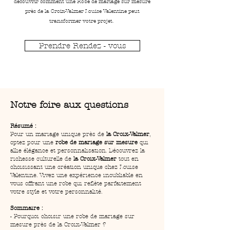
découvrir comment une Robe de mariage sur mesure
près de la Croix-Valmer Louise Valentine peut
transformer votre projet.
Prendre Rendez - vous
Notre foire aux questions
Résumé :
Pour un mariage unique près de 
la Croix-Valmer
, 
optez pour une 
robe de mariage sur mesure
 qui 
allie élégance et personnalisation. Découvrez la 
richesse culturelle de 
la Croix-Valmer
 tout en 
choisissant une création unique chez Louise 
Valentine. Vivez une expérience inoubliable en 
vous offrant une robe qui reflète parfaitement 
votre style et votre personnalité.
Sommaire :
- Pourquoi choisir une robe de mariage sur 
mesure près de la Croix-Valmer ?