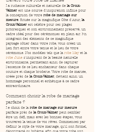
travers votre robe de mariée
La richesse culturelle et naturelle de 
la Croix-
Valmer
 est une source d'inspiration infinie pour 
la conception de votre 
robe de mariage sur 
mesure
. Située sur la magnifique Côte d'Azur, 
la 
Croix-Valmer
 est célèbre pour ses plages 
pittoresques et son environnement préservé, un 
cadre idéal pour des cérémonies en plein air. En 
intégrant des éléments de ce magnifique 
paysage côtier dans votre robe, vous créez un 
lien fort entre votre tenue et le lieu de votre 
cérémonie. Nos modèles tels que la 
robe May
 et la 
robe June
 s'inspirent de la beauté naturelle 
environnante, permettant ainsi de capturer 
l'essence de ce lieu enchanteur dans chaque 
couture et chaque broderie. Votre robe de mariée, 
créée près de 
la Croix-Valmer
, devient ainsi un 
hommage personnel et esthétique à ce cadre 
extraordinaire.
Comment choisir la robe de mariage 
parfaite ?
Le choix de la 
robe de mariage sur mesure
parfaite près de 
la Croix-Valmer
 peut sembler 
être un défi, mais avec les bonnes étapes, vous 
trouverez la tenue de vos rêves. Commencez par 
définir le style de votre mariage, qu’il soit formel, 
décontracté ou bohème, afin que votre robe soit 