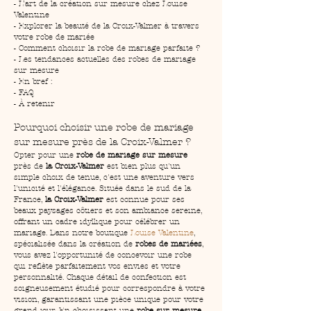
- L’art de la création sur mesure chez Louise 
Valentine
- Explorer la beauté de la Croix-Valmer à travers 
votre robe de mariée
- Comment choisir la robe de mariage parfaite ?
- Les tendances actuelles des robes de mariage 
sur mesure
- En bref :
- FAQ
- À retenir
Pourquoi choisir une robe de mariage 
sur mesure près de la Croix-Valmer ?
Opter pour une 
robe de mariage sur mesure
près de 
la Croix-Valmer
 est bien plus qu'un 
simple choix de tenue, c'est une aventure vers 
l'unicité et l'élégance. Située dans le sud de la 
France, 
la Croix-Valmer
 est connue pour ses 
beaux paysages côtiers et son ambiance sereine, 
offrant un cadre idyllique pour célébrer un 
mariage. Dans notre boutique 
Louise Valentine
, 
spécialisée dans la création de 
robes de mariées
, 
vous avez l'opportunité de concevoir une robe 
qui reflète parfaitement vos envies et votre 
personnalité. Chaque détail de confection est 
soigneusement étudié pour correspondre à votre 
vision, garantissant une pièce unique pour votre 
grand jour. En choisissant une 
robe sur mesure
, 