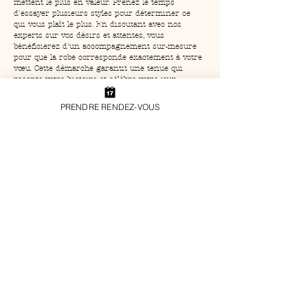
mettent le plus en valeur. Prenez le temps 
d'essayer plusieurs styles pour déterminer ce 
qui vous plaît le plus. En discutant avec nos 
experts sur vos désirs et attentes, vous 
bénéficierez d'un accompagnement sur-mesure 
pour que la robe corresponde exactement à votre 
vœu. Cette démarche garantit une tenue qui 
raconte votre histoire et célèbre votre jour 
spécial de la plus belle manière.
PRENDRE RENDEZ-VOUS
Les collections exclusives de Louise 
Valentine
La boutique Louise Valentine, spécialisée dans les 
robes de mariage sur mesure
 près de 
Saint-Cyr-
sur-Mer
, propose des collections exclusives qui 
incarnent élégance et originalité. Découvrez des 
modèles uniques comme la 
Robe July
, la 
Robe 
August
, ou encore la 
Robe May
, chacun porté par 
un savoir-faire exceptionnel. Ces collections sont 
conçues pour répondre aux attentes les plus 
exigeantes, avec des designs capables de 
capturer l'essence de votre style unique et de 
sublimer votre silhouette à travers des créations 
raffinées et impeccablement réalisées.
En bref :