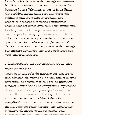
Dans la quête de la 
robe de mariage sur mesure
, 
les détails prennent toute leur importance. La 
boutique Louise Valentine, située près de 
Saint-
Cyr-sur-Mer
, excelle dans l'art d'intégrer des 
éléments uniques à chaque création. Des 
broderies délicates aux perles scintillantes, 
chaque robe est ornée avec soin pour ajouter une 
touche personnelle. La personnalisation ne 
s'arrête pas là; les équipes travaillent en étroite 
collaboration avec chaque cliente pour s'assurer 
que chaque détail reflète leur style personnel. 
Cette approche assure que votre 
robe de mariage 
sur mesure
 deviendra une pièce précieuse que 
vous chérirez toujours.
L'importance du sur-mesure pour une 
robe de mariée
Opter pour une 
robe de mariage sur mesure
 est 
une décision qui valorise l'individualité et le style 
personnel de chaque mariée. Près de 
Saint-Cyr-
sur-Mer
, Louise Valentine comprend l'importance 
de créer une robe qui épouse parfaitement la 
silhouette et le caractère de chaque femme. Le 
sur-mesure permet une liberté de création 
inégalée, du choix des tissus à la conception des 
motifs. Cette approche garantit une expérience 
exclusive où chaque détail est adapté pour 
sublimer la mariée, faisant de sa robe un reflet 