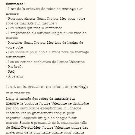
Sommaire :
- L'art de la création de robes de mariage sur 
mesure
- Pourquoi choisir Saint-Cyr-sur-Mer pour votre 
robe de mariage sur mesure ?
- Les détails qui font la différence
- L'importance du sur-mesure pour une robe de 
mariée
- Explorer Saint-Cyr-sur-Mer lors de l'achat de 
votre robe
- Les conseils pour choisir votre robe de mariage 
sur mesure
- Les collections exclusives de Louise Valentine
- En bref :
- FAQ
- À retenir
L'art de la création de robes de mariage 
sur mesure
Dans le monde des 
robes de mariage sur 
mesure
, la boutique Louise Valentine se distingue 
par son savoir-faire exceptionnel. Ici, chaque 
création est soigneusement conçue pour 
capturer l'essence unique de chaque futur 
mariée. Située à proximité de la charmante ville 
de 
Saint-Cyr-sur-Mer
, Louise Valentine utilise des 
matériaux de la plus haute qualité pour chaque 