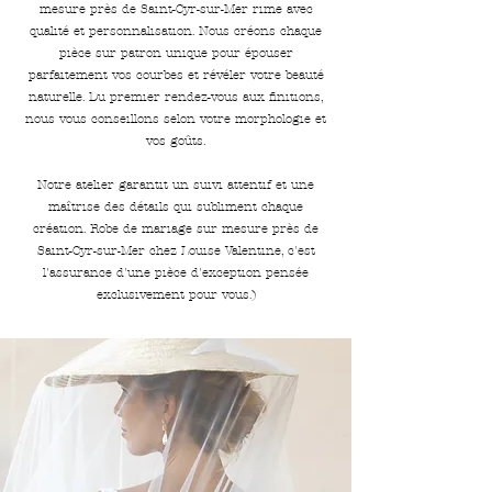
mesure près de Saint-Cyr-sur-Mer rime avec
qualité et personnalisation. Nous créons chaque
pièce sur patron unique pour épouser
parfaitement vos courbes et révéler votre beauté
naturelle. Du premier rendez-vous aux finitions,
nous vous conseillons selon votre morphologie et
vos goûts.
Notre atelier garantit un suivi attentif et une
maîtrise des détails qui subliment chaque
création. Robe de mariage sur mesure près de
Saint-Cyr-sur-Mer chez Louise Valentine, c'est
l'assurance d'une pièce d'exception pensée
exclusivement pour vous.)