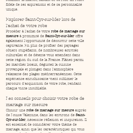
fidèle de ses aspirations et de sa personnalité 
unique.
Explorer Saint-Cyr-sur-Mer lors de 
l'achat de votre robe
Procéder à l'achat de votre 
robe de mariage sur 
mesure
 à proximité de 
Saint-Cyr-sur-Mer
 offre 
également l'opportunité de découvrir cette ville 
captivante. En plus de profiter des paysages 
côtiers stupéfiants, de nombreuses activités 
culturelles et de détente vous attendent dans 
cette région du sud de la France. Flânez parmi 
les marchés locaux, dégustez la cuisine 
provençale et plongez dans l'atmosphère 
relaxante des plages méditerranéennes. Cette 
expérience enrichissante vient sublimer le 
parcours d'acquisition de votre robe, rendant 
chaque visite inoubliable.
Les conseils pour choisir votre robe de 
mariage sur mesure
Choisir une 
robe de mariage sur mesure
 auprès 
de Louise Valentine, dans les environs de 
Saint-
Cyr-sur-Mer
, nécessite réflexion et inspiration. Il 
est essentiel de considérer votre thème de 
mariage, ainsi que les caractéristiques qui vous 