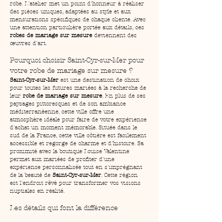
robe. L'atelier met un point d'honneur à réaliser 
des pièces uniques, adaptées au style et aux 
mensurations spécifiques de chaque cliente. Avec 
une attention particulière portée aux détails, ces 
robes de mariage sur mesure
 deviennent des 
œuvres d'art.
Pourquoi choisir Saint-Cyr-sur-Mer pour 
votre robe de mariage sur mesure ?
Saint-Cyr-sur-Mer
 est une destination de choix 
pour toutes les futures mariées à la recherche de 
leur 
robe de mariage sur mesure
. En plus de ses 
paysages pittoresques et de son ambiance 
méditerranéenne, cette ville offre une 
atmosphère idéale pour faire de votre expérience 
d'achat un moment mémorable. Située dans le 
sud de la France, cette ville côtière est facilement 
accessible et regorge de charme et d'histoire. Sa 
proximité avec la boutique Louise Valentine 
permet aux mariées de profiter d'une 
expérience personnalisée tout en s'imprégnant 
de la beauté de 
Saint-Cyr-sur-Mer
. Cette région 
est l'endroit rêvé pour transformer vos visions 
nuptiales en réalité.
Les détails qui font la différence