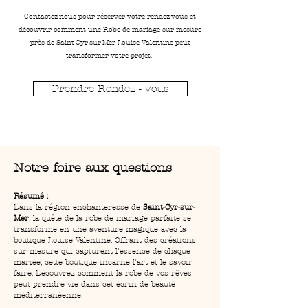
Contactez-nous pour réserver votre rendez-vous et
découvrir comment une Robe de mariage sur mesure
près de Saint-Cyr-sur-Mer Louise Valentine peut
transformer votre projet.
Prendre Rendez - vous
Notre foire aux questions
Résumé :
Dans la région enchanteresse de 
Saint-Cyr-sur-
Mer
, la quête de la robe de mariage parfaite se 
transforme en une aventure magique avec la 
boutique Louise Valentine. Offrant des créations 
sur mesure qui capturent l'essence de chaque 
mariée, cette boutique incarne l'art et le savoir-
faire. Découvrez comment la robe de vos rêves 
peut prendre vie dans cet écrin de beauté 
méditerranéenne.