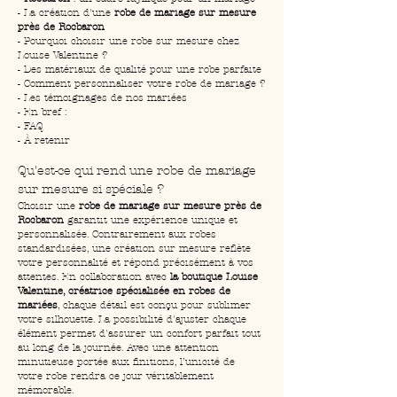
- La création d'une 
robe de mariage sur mesure 
près de Rocbaron
- Pourquoi choisir une robe sur mesure chez 
Louise Valentine ?
- Des matériaux de qualité pour une robe parfaite
- Comment personnaliser votre robe de mariage ?
- Les témoignages de nos mariées
- En bref :
- FAQ
- À retenir
Qu'est-ce qui rend une robe de mariage 
sur mesure si spéciale ?
Choisir une 
robe de mariage sur mesure près de 
Rocbaron
 garantit une expérience unique et 
personnalisée. Contrairement aux robes 
standardisées, une création sur mesure reflète 
votre personnalité et répond précisément à vos 
attentes. En collaboration avec 
la boutique Louise 
Valentine, créatrice spécialisée en robes de 
mariées
, chaque détail est conçu pour sublimer 
votre silhouette. La possibilité d'ajuster chaque 
élément permet d'assurer un confort parfait tout 
au long de la journée. Avec une attention 
minutieuse portée aux finitions, l’unicité de 
votre robe rendra ce jour véritablement 
mémorable.