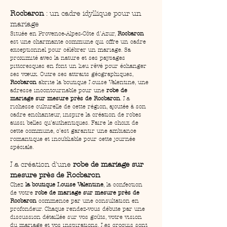
Rocbaron
 : un cadre idyllique pour un 
mariage
Située en Provence-Alpes-Côte d’Azur, 
Rocbaron
est une charmante commune qui offre un cadre 
exceptionnel pour célébrer un mariage. Sa 
proximité avec la nature et ses paysages 
pittoresques en font un lieu rêvé pour échanger 
ses vœux. Outre ses attraits géographiques, 
Rocbaron
 abrite la boutique Louise Valentine, une 
adresse incontournable pour une 
robe de 
mariage sur mesure près de Rocbaron
. La 
richesse culturelle de cette région, ajoutée à son 
cadre enchanteur, inspire la création de robes 
aussi belles qu’authentiques. Faire le choix de 
cette commune, c’est garantir une ambiance 
romantique et inoubliable pour cette journée 
spéciale.
La création d'une 
robe de mariage sur 
mesure près de Rocbaron
Chez 
la boutique Louise Valentine
, la confection 
de votre 
robe de mariage sur mesure près de 
Rocbaron
 commence par une consultation en 
profondeur. Chaque rendez-vous débute par une 
discussion détaillée sur vos goûts, votre vision 
du mariage et vos inspirations. Les croquis sont 