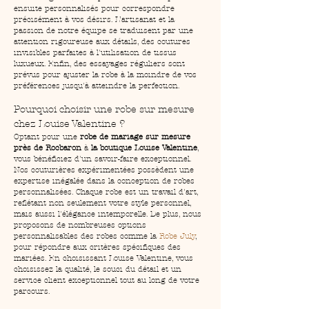
ensuite personnalisés pour correspondre 
précisément à vos désirs. L’artisanat et la 
passion de notre équipe se traduisent par une 
attention rigoureuse aux détails, des coutures 
invisibles parfaites à l'utilisation de tissus 
luxueux. Enfin, des essayages réguliers sont 
prévus pour ajuster la robe à la moindre de vos 
préférences jusqu'à atteindre la perfection.
Pourquoi choisir une robe sur mesure 
chez Louise Valentine ?
Optant pour une 
robe de mariage sur mesure 
près de Rocbaron
 à 
la boutique Louise Valentine
, 
vous bénéficiez d'un savoir-faire exceptionnel. 
Nos couturières expérimentées possèdent une 
expertise inégalée dans la conception de robes 
personnalisées. Chaque robe est un travail d'art, 
reflétant non seulement votre style personnel, 
mais aussi l'élégance intemporelle. De plus, nous 
proposons de nombreuses options 
personnalisables des robes comme la 
Robe July
, 
pour répondre aux critères spécifiques des 
mariées. En choisissant Louise Valentine, vous 
choisissez la qualité, le souci du détail et un 
service client exceptionnel tout au long de votre 
parcours.