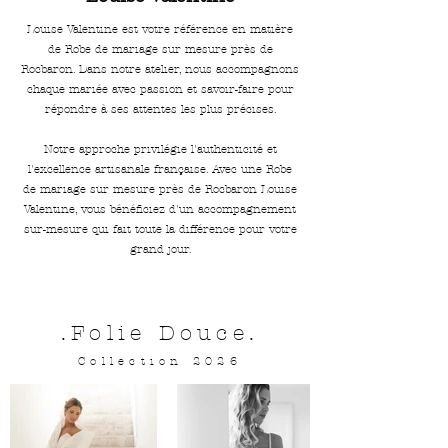
Louise Valentine est votre référence en matière
de Robe de mariage sur mesure près de
Rocbaron. Dans notre atelier, nous accompagnons
chaque mariée avec passion et savoir-faire pour
répondre à ses attentes les plus précises.
Notre approche privilégie l'authenticité et
l'excellence artisanale française. Avec une Robe
de mariage sur mesure près de Rocbaron Louise
Valentine, vous bénéficiez d'un accompagnement
sur-mesure qui fait toute la différence pour votre
grand jour.
.Folie Douce.
Collection 2026