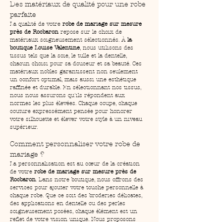
Des matériaux de qualité pour une robe 
parfaite
La qualité de votre 
robe de mariage sur mesure 
près de Rocbaron
 repose sur le choix de 
matériaux soigneusement sélectionnés. À 
la 
boutique Louise Valentine
, nous utilisons des 
tissus tels que la soie, le tulle et la dentelle, 
chacun choisi pour sa douceur et sa beauté. Ces 
matériaux nobles garantissent non seulement 
un confort optimal, mais aussi une esthétique 
raffinée et durable. En sélectionnant nos tissus, 
nous nous assurons qu'ils répondent aux 
normes les plus élevées. Chaque coupe, chaque 
couture expressément pensée pour honorer 
votre silhouette et élever votre style à un niveau 
supérieur.
Comment personnaliser votre robe de 
mariage ?
La personnalisation est au cœur de la création 
de votre 
robe de mariage sur mesure près de 
Rocbaron
. Dans notre boutique, nous offrons des 
services pour ajouter votre touche personnelle à 
chaque robe. Que ce soit des broderies délicates, 
des applications en dentelle ou des perles 
soigneusement posées, chaque élément est un 
reflet de votre vision unique. Nous proposons 