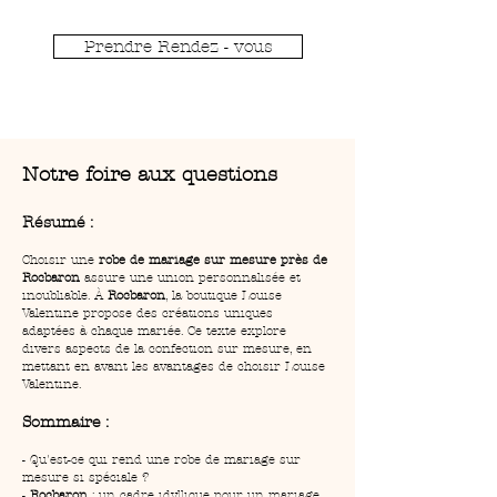
Prendre Rendez - vous
Notre foire aux questions
Résumé :
Choisir une 
robe de mariage sur mesure près de 
Rocbaron
 assure une union personnalisée et 
inoubliable. À 
Rocbaron
, la boutique Louise 
Valentine propose des créations uniques 
adaptées à chaque mariée. Ce texte explore 
divers aspects de la confection sur mesure, en 
mettant en avant les avantages de choisir Louise 
Valentine.
Sommaire :
- Qu'est-ce qui rend une robe de mariage sur 
mesure si spéciale ?
- 
Rocbaron
 : un cadre idyllique pour un mariage